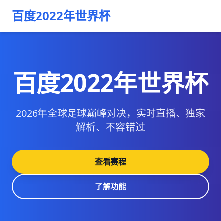
百度2022年世界杯
百度2022年世界杯
2026年全球足球巅峰对决，实时直播、独家
解析、不容错过
查看赛程
了解功能