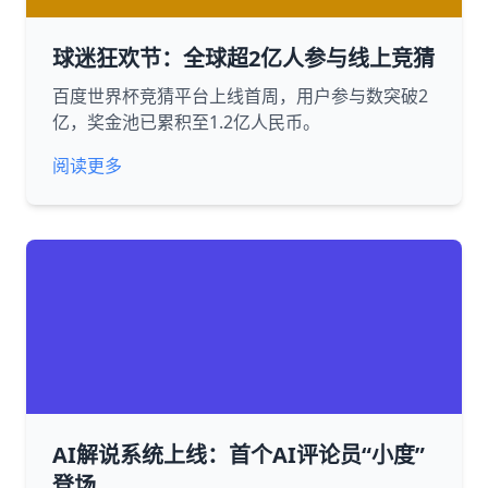
球迷狂欢节：全球超2亿人参与线上竞猜
百度世界杯竞猜平台上线首周，用户参与数突破2
亿，奖金池已累积至1.2亿人民币。
阅读更多
AI解说系统上线：首个AI评论员“小度”
登场