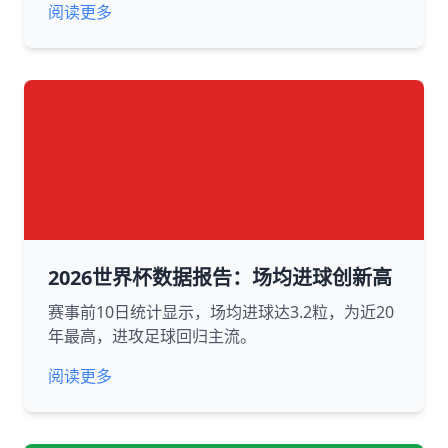
阅读更多
2026世界杯数据报告：场均进球创新高
赛事前10日统计显示，场均进球达3.2粒，为近20
年最高，进攻足球回归主流。
阅读更多