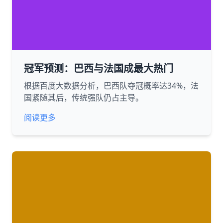
冠军预测：巴西与法国成最大热门
根据百度大数据分析，巴西队夺冠概率达34%，法
国紧随其后，传统强队仍占主导。
阅读更多