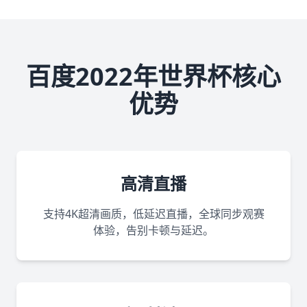
百度2022年世界杯核心
优势
高清直播
支持4K超清画质，低延迟直播，全球同步观赛
体验，告别卡顿与延迟。