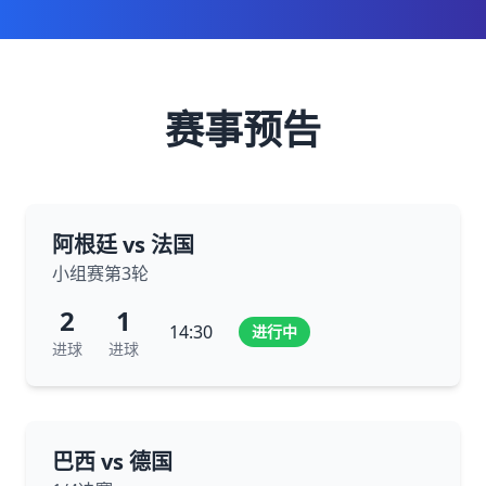
赛事预告
阿根廷 vs 法国
小组赛第3轮
2
1
14:30
进行中
进球
进球
巴西 vs 德国