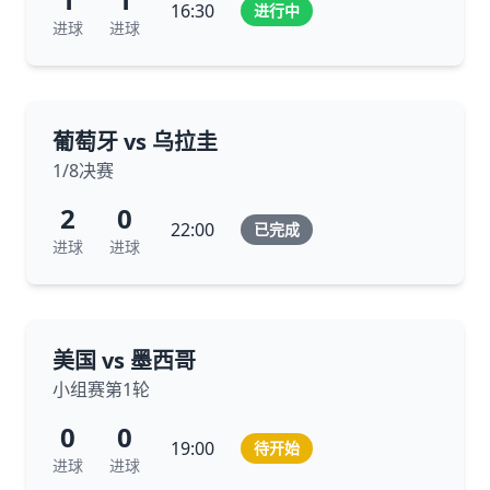
16:30
进行中
进球
进球
葡萄牙 vs 乌拉圭
1/8决赛
2
0
22:00
已完成
进球
进球
美国 vs 墨西哥
小组赛第1轮
0
0
19:00
待开始
进球
进球