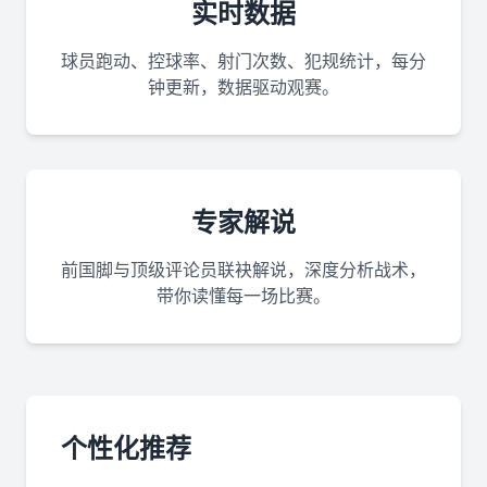
实时数据
球员跑动、控球率、射门次数、犯规统计，每分
钟更新，数据驱动观赛。
专家解说
前国脚与顶级评论员联袂解说，深度分析战术，
带你读懂每一场比赛。
个性化推荐