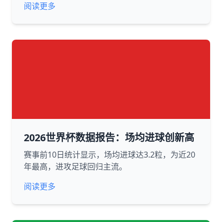
阅读更多
2026世界杯数据报告：场均进球创新高
赛事前10日统计显示，场均进球达3.2粒，为近20
年最高，进攻足球回归主流。
阅读更多