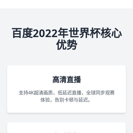
百度2022年世界杯核心
优势
高清直播
支持4K超清画质，低延迟直播，全球同步观赛
体验，告别卡顿与延迟。