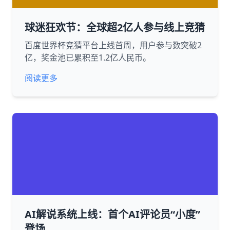
球迷狂欢节：全球超2亿人参与线上竞猜
百度世界杯竞猜平台上线首周，用户参与数突破2
亿，奖金池已累积至1.2亿人民币。
阅读更多
AI解说系统上线：首个AI评论员“小度”
登场