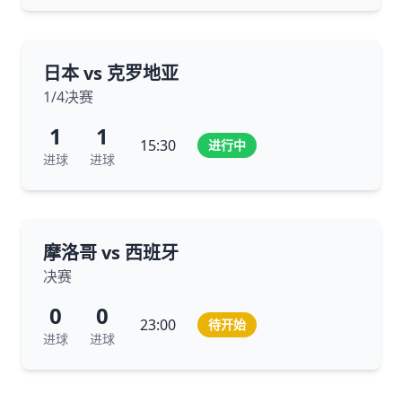
日本 vs 克罗地亚
1/4决赛
1
1
15:30
进行中
进球
进球
摩洛哥 vs 西班牙
决赛
0
0
23:00
待开始
进球
进球