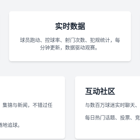
实时数据
球员跑动、控球率、射门次数、犯规统计，每
分钟更新，数据驱动观赛。
互动社区
、集锦与新闻，不错过任
与数百万球迷实时聊天、
每日热门话题、投票、竞
随地追球。