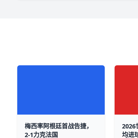
梅西率阿根廷首战告捷，
202
2-1力克法国
均进