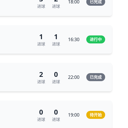
18:00
已完成
进球
进球
1
1
16:30
进行中
进球
进球
2
0
22:00
已完成
进球
进球
0
0
19:00
待开始
进球
进球