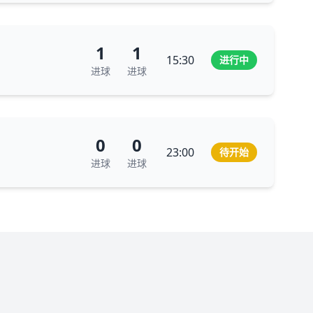
1
1
15:30
进行中
进球
进球
0
0
23:00
待开始
进球
进球