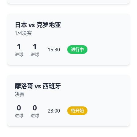
日本 vs 克罗地亚
1/4决赛
1
1
15:30
进行中
进球
进球
摩洛哥 vs 西班牙
决赛
0
0
23:00
待开始
进球
进球