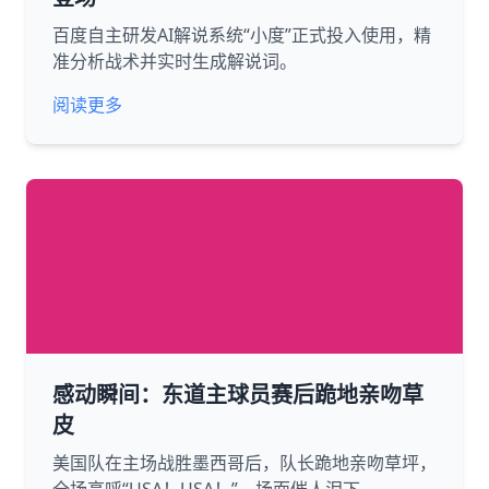
百度自主研发AI解说系统“小度”正式投入使用，精
准分析战术并实时生成解说词。
阅读更多
感动瞬间：东道主球员赛后跪地亲吻草
皮
美国队在主场战胜墨西哥后，队长跪地亲吻草坪，