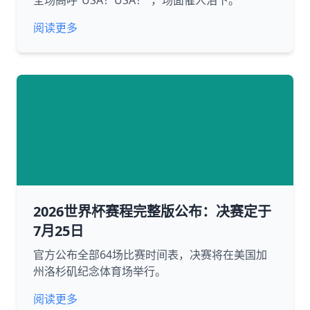
全场高呼“USA！USA！”，场面催人泪下。
阅读更多
2026世界杯赛程完整版公布：决赛定于
7月25日
官方公布全部64场比赛时间表，决赛将在美国加
州洛杉矶纪念体育场举行。
阅读更多