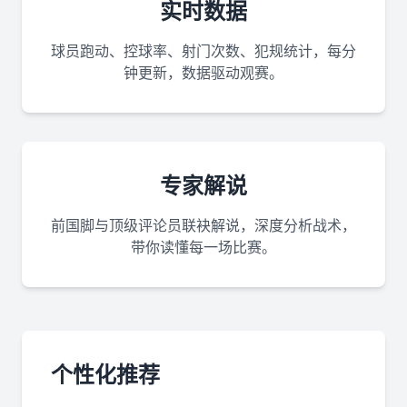
实时数据
球员跑动、控球率、射门次数、犯规统计，每分
钟更新，数据驱动观赛。
专家解说
前国脚与顶级评论员联袂解说，深度分析战术，
带你读懂每一场比赛。
个性化推荐