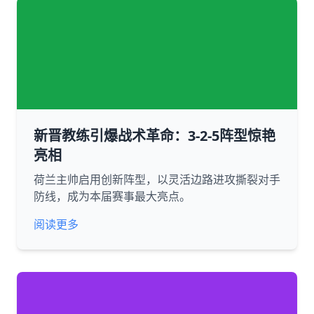
新晋教练引爆战术革命：3-2-5阵型惊艳
亮相
荷兰主帅启用创新阵型，以灵活边路进攻撕裂对手
防线，成为本届赛事最大亮点。
阅读更多