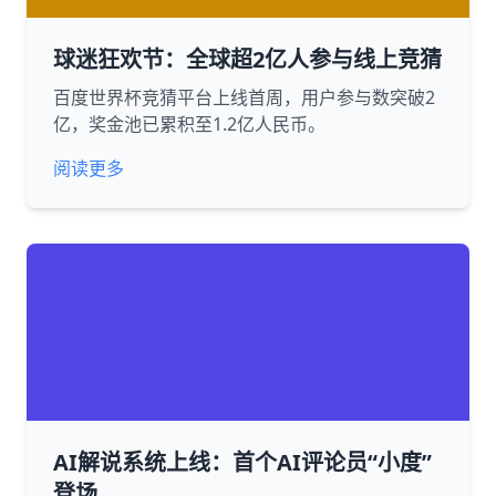
球迷狂欢节：全球超2亿人参与线上竞猜
百度世界杯竞猜平台上线首周，用户参与数突破2
亿，奖金池已累积至1.2亿人民币。
阅读更多
AI解说系统上线：首个AI评论员“小度”
登场