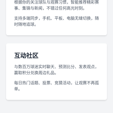
根据你的关注球队与观赛习惯，智能推荐精彩赛
事、集锦与新闻，不错过任何高光时刻。
支持多端同步，手机、平板、电脑无缝切换，随
时随地追球。
互动社区
与数百万球迷实时聊天、预测比分、发表观点，
赢取积分兑换周边礼品。
每日热门话题、投票、竞猜活动，让观赛不再孤
单。