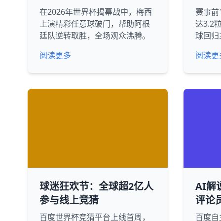
在2026年世界杯揭幕战中，梅西
赛事前
上演精彩任意球破门，帮助阿根
达3.
廷队逆转取胜，全场观众沸腾。
球回归
阅读更多
阅读更
球迷狂欢节：全球超2亿人
AI解
参与线上竞猜
评论
百度世界杯竞猜平台上线首周，
百度自