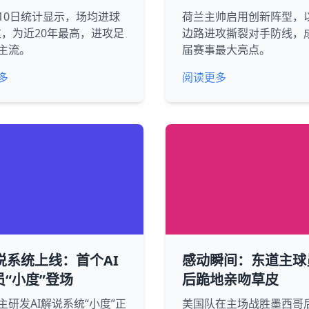
10日统计显示，场均进球
荷兰主帅启用创新阵型，
2粒，为近20年最高，进攻足
边路进攻撕裂对手防线，
主流。
届赛事最大亮点。
多
阅读更多
说系统上线：首个AI
感动瞬间：东道主球
员“小度”登场
后跪地亲吻草皮
主研发AI解说系统“小度”正
美国队在主场战胜墨西哥