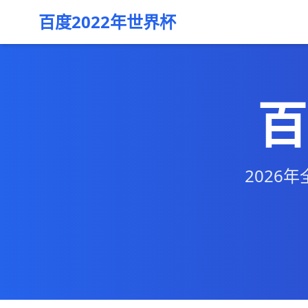
百度2022年世界杯
百
2026