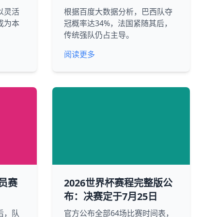
以灵活
根据百度大数据分析，巴西队夺
成为本
冠概率达34%，法国紧随其后，
传统强队仍占主导。
阅读更多
员赛
2026世界杯赛程完整版公
布：决赛定于7月25日
后，队
官方公布全部64场比赛时间表，