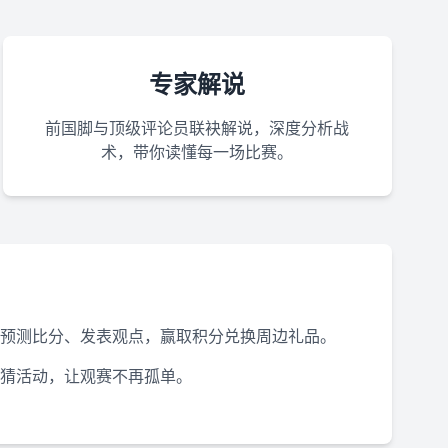
专家解说
前国脚与顶级评论员联袂解说，深度分析战
术，带你读懂每一场比赛。
预测比分、发表观点，赢取积分兑换周边礼品。
猜活动，让观赛不再孤单。