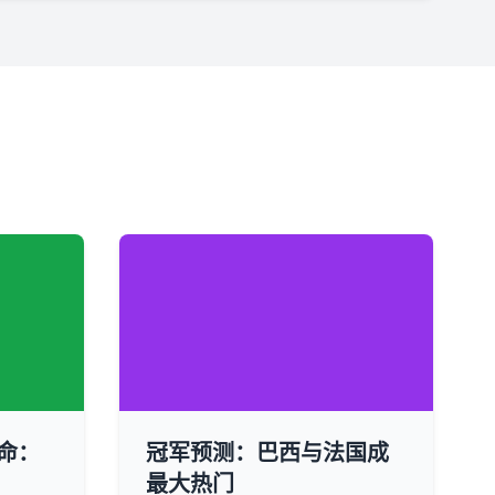
命：
冠军预测：巴西与法国成
最大热门