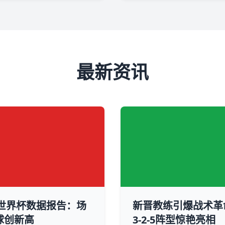
最新资讯
6世界杯数据报告：场
新晋教练引爆战术革
球创新高
3-2-5阵型惊艳亮相