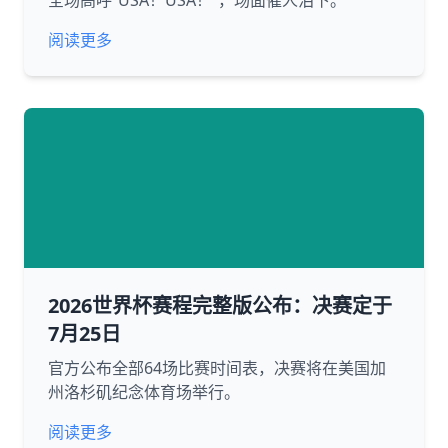
全场高呼“USA！USA！”，场面催人泪下。
阅读更多
2026世界杯赛程完整版公布：决赛定于
7月25日
官方公布全部64场比赛时间表，决赛将在美国加
州洛杉矶纪念体育场举行。
阅读更多