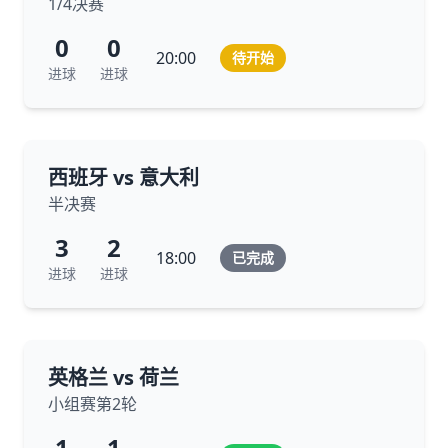
1/4决赛
0
0
20:00
待开始
进球
进球
西班牙 vs 意大利
半决赛
3
2
18:00
已完成
进球
进球
英格兰 vs 荷兰
小组赛第2轮
1
1