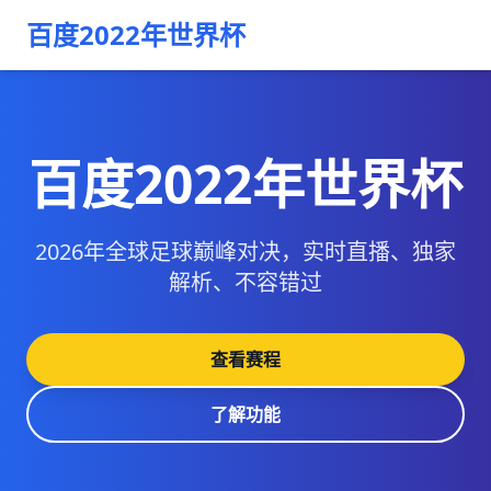
百度2022年世界杯
百度2022年世界杯
2026年全球足球巅峰对决，实时直播、独家
解析、不容错过
查看赛程
了解功能