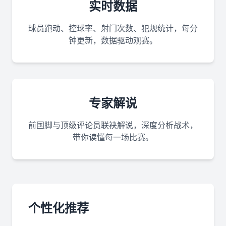
实时数据
球员跑动、控球率、射门次数、犯规统计，每分
钟更新，数据驱动观赛。
专家解说
前国脚与顶级评论员联袂解说，深度分析战术，
带你读懂每一场比赛。
个性化推荐