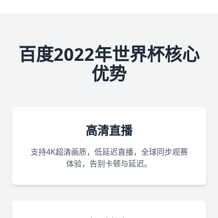
百度2022年世界杯核心
优势
高清直播
支持4K超清画质，低延迟直播，全球同步观赛
体验，告别卡顿与延迟。