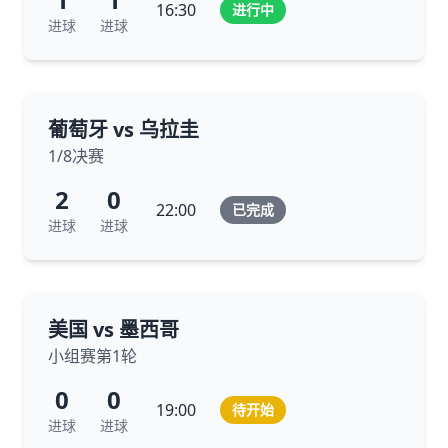
16:30
进行中
进球
进球
葡萄牙 vs 乌拉圭
1/8决赛
2
0
22:00
已完成
进球
进球
美国 vs 墨西哥
小组赛第1轮
0
0
19:00
待开始
进球
进球