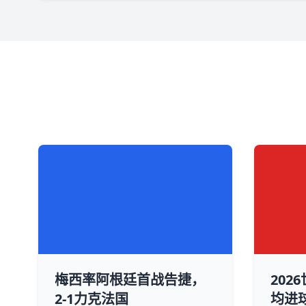
梅西率阿根廷首战告捷，
202
2-1力克法国
均进