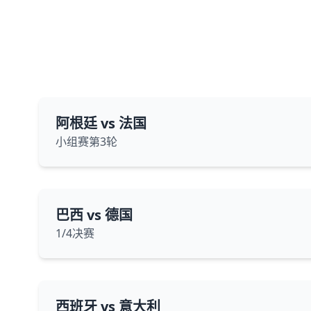
阿根廷 vs 法国
小组赛第3轮
巴西 vs 德国
1/4决赛
西班牙 vs 意大利