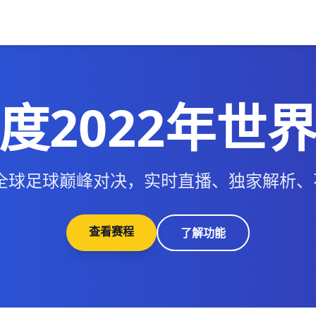
度2022年世
年全球足球巅峰对决，实时直播、独家解析
查看赛程
了解功能