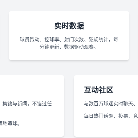
实时数据
球员跑动、控球率、射门次数、犯规统计，每
分钟更新，数据驱动观赛。
互动社区
、集锦与新闻，不错过任
与数百万球迷实时聊天、
每日热门话题、投票、竞
随地追球。