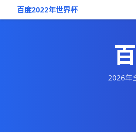
百度2022年世界杯
百
2026