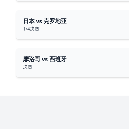
日本 vs 克罗地亚
1/4决赛
摩洛哥 vs 西班牙
决赛