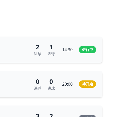
2
1
14:30
进行中
进球
进球
0
0
20:00
待开始
进球
进球
3
2