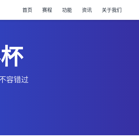
首页
赛程
功能
资讯
关于我们
界杯
、不容错过