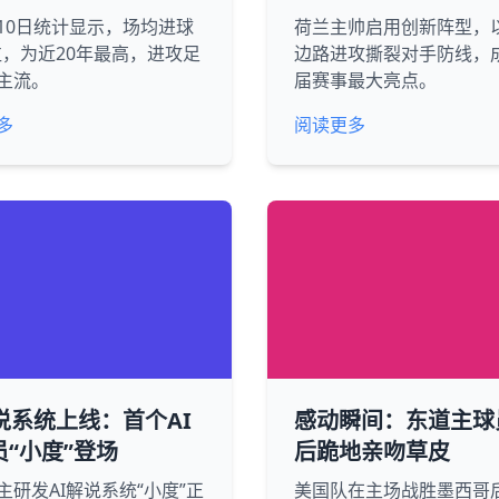
10日统计显示，场均进球
荷兰主帅启用创新阵型，
2粒，为近20年最高，进攻足
边路进攻撕裂对手防线，
主流。
届赛事最大亮点。
多
阅读更多
说系统上线：首个AI
感动瞬间：东道主球
员“小度”登场
后跪地亲吻草皮
主研发AI解说系统“小度”正
美国队在主场战胜墨西哥