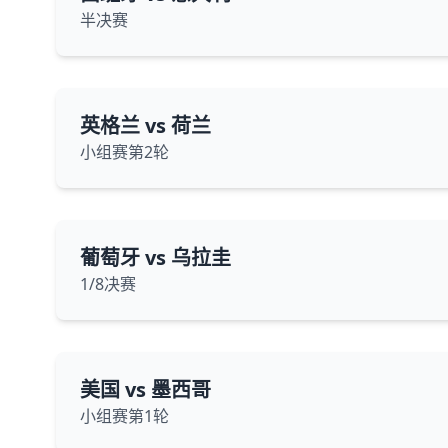
半决赛
英格兰 vs 荷兰
小组赛第2轮
葡萄牙 vs 乌拉圭
1/8决赛
美国 vs 墨西哥
小组赛第1轮