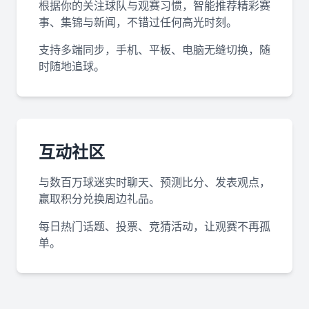
根据你的关注球队与观赛习惯，智能推荐精彩赛
事、集锦与新闻，不错过任何高光时刻。
支持多端同步，手机、平板、电脑无缝切换，随
时随地追球。
互动社区
与数百万球迷实时聊天、预测比分、发表观点，
赢取积分兑换周边礼品。
每日热门话题、投票、竞猜活动，让观赛不再孤
单。