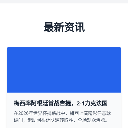
最新资讯
梅西率阿根廷首战告捷，2-1力克法国
在2026年世界杯揭幕战中，梅西上演精彩任意球
破门，帮助阿根廷队逆转取胜，全场观众沸腾。