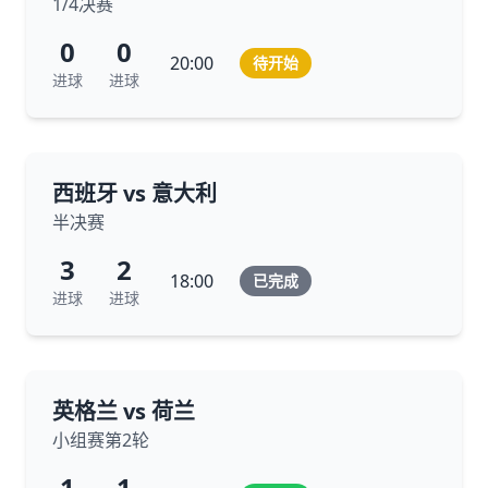
1/4决赛
0
0
20:00
待开始
进球
进球
西班牙 vs 意大利
半决赛
3
2
18:00
已完成
进球
进球
英格兰 vs 荷兰
小组赛第2轮
1
1