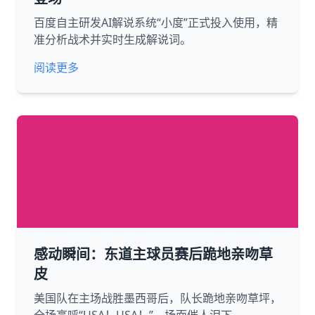
百度自主研发AI解说系统“小度”正式投入使用，精
准分析战术并实时生成解说词。
阅读更多
感动瞬间：东道主球员赛后跪地亲吻草
皮
美国队在主场战胜墨西哥后，队长跪地亲吻草坪，