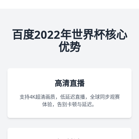
百度2022年世界杯核心
优势
高清直播
支持4K超清画质，低延迟直播，全球同步观赛
体验，告别卡顿与延迟。