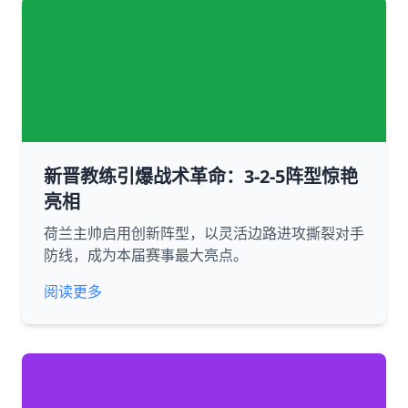
新晋教练引爆战术革命：3-2-5阵型惊艳
亮相
荷兰主帅启用创新阵型，以灵活边路进攻撕裂对手
防线，成为本届赛事最大亮点。
阅读更多