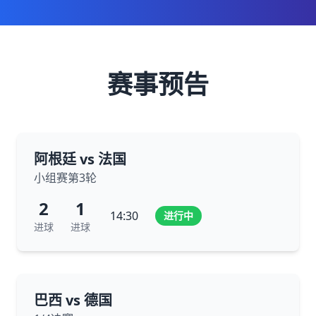
赛事预告
阿根廷 vs 法国
小组赛第3轮
2
1
14:30
进行中
进球
进球
巴西 vs 德国