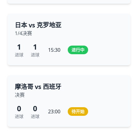
日本 vs 克罗地亚
1/4决赛
1
1
15:30
进行中
进球
进球
摩洛哥 vs 西班牙
决赛
0
0
23:00
待开始
进球
进球