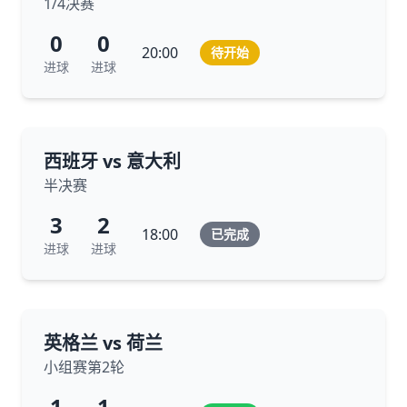
1/4决赛
0
0
20:00
待开始
进球
进球
西班牙 vs 意大利
半决赛
3
2
18:00
已完成
进球
进球
英格兰 vs 荷兰
小组赛第2轮
1
1