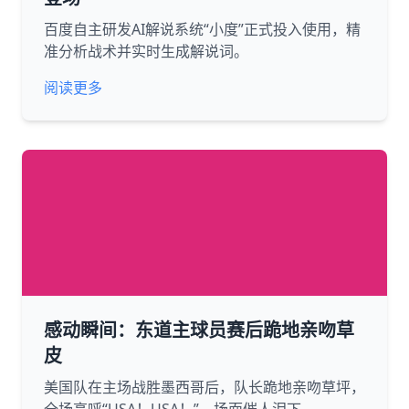
百度自主研发AI解说系统“小度”正式投入使用，精
准分析战术并实时生成解说词。
阅读更多
感动瞬间：东道主球员赛后跪地亲吻草
皮
美国队在主场战胜墨西哥后，队长跪地亲吻草坪，