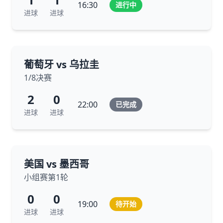
16:30
进行中
进球
进球
葡萄牙 vs 乌拉圭
1/8决赛
2
0
22:00
已完成
进球
进球
美国 vs 墨西哥
小组赛第1轮
0
0
19:00
待开始
进球
进球