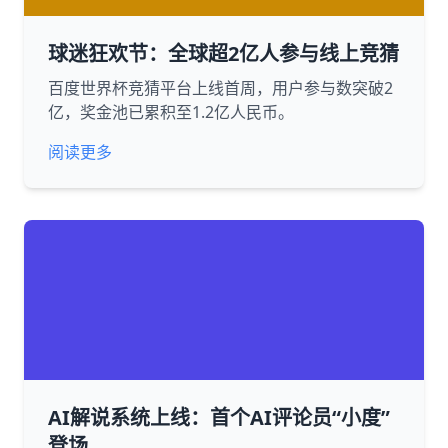
球迷狂欢节：全球超2亿人参与线上竞猜
百度世界杯竞猜平台上线首周，用户参与数突破2
亿，奖金池已累积至1.2亿人民币。
阅读更多
AI解说系统上线：首个AI评论员“小度”
登场