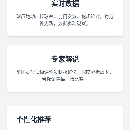
实时数据
球员跑动、控球率、射门次数、犯规统计，每分
钟更新，数据驱动观赛。
专家解说
前国脚与顶级评论员联袂解说，深度分析战术，
带你读懂每一场比赛。
个性化推荐