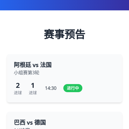
赛事预告
阿根廷 vs 法国
小组赛第3轮
2
1
14:30
进行中
进球
进球
巴西 vs 德国