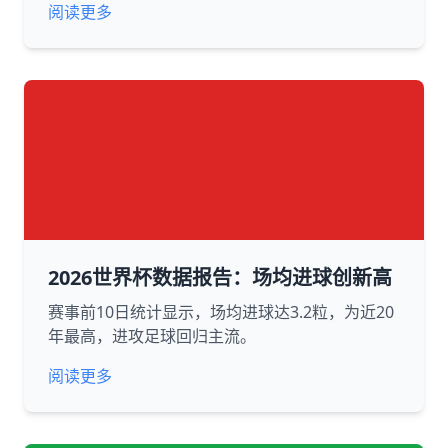
阅读更多
2026世界杯数据报告：场均进球创新高
赛事前10日统计显示，场均进球达3.2粒，为近20
年最高，进攻足球回归主流。
阅读更多