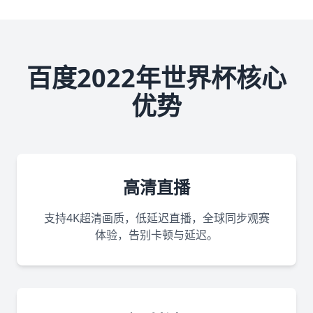
百度2022年世界杯核心
优势
高清直播
支持4K超清画质，低延迟直播，全球同步观赛
体验，告别卡顿与延迟。