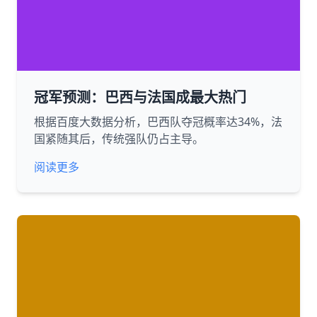
冠军预测：巴西与法国成最大热门
根据百度大数据分析，巴西队夺冠概率达34%，法
国紧随其后，传统强队仍占主导。
阅读更多