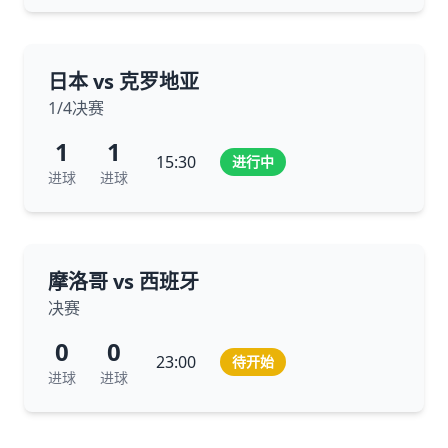
日本 vs 克罗地亚
1/4决赛
1
1
15:30
进行中
进球
进球
摩洛哥 vs 西班牙
决赛
0
0
23:00
待开始
进球
进球