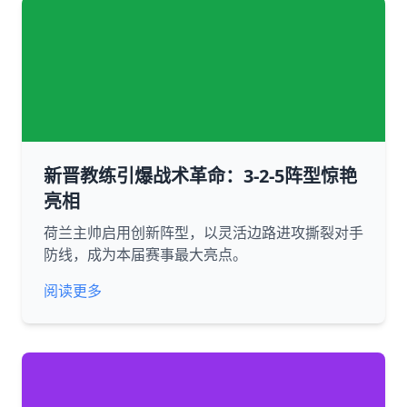
新晋教练引爆战术革命：3-2-5阵型惊艳
亮相
荷兰主帅启用创新阵型，以灵活边路进攻撕裂对手
防线，成为本届赛事最大亮点。
阅读更多