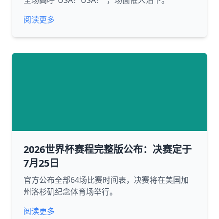
全场高呼“USA！USA！”，场面催人泪下。
阅读更多
2026世界杯赛程完整版公布：决赛定于
7月25日
官方公布全部64场比赛时间表，决赛将在美国加
州洛杉矶纪念体育场举行。
阅读更多