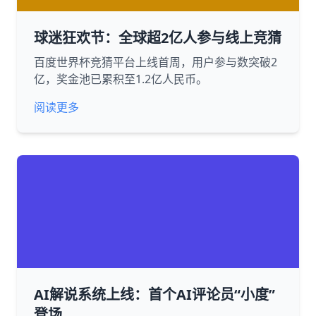
球迷狂欢节：全球超2亿人参与线上竞猜
百度世界杯竞猜平台上线首周，用户参与数突破2
亿，奖金池已累积至1.2亿人民币。
阅读更多
AI解说系统上线：首个AI评论员“小度”
登场