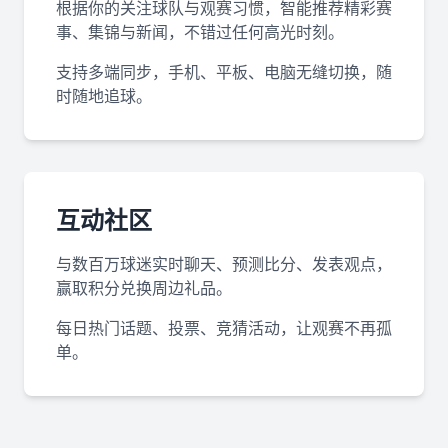
根据你的关注球队与观赛习惯，智能推荐精彩赛
事、集锦与新闻，不错过任何高光时刻。
支持多端同步，手机、平板、电脑无缝切换，随
时随地追球。
互动社区
与数百万球迷实时聊天、预测比分、发表观点，
赢取积分兑换周边礼品。
每日热门话题、投票、竞猜活动，让观赛不再孤
单。