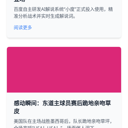
百度自主研发AI解说系统“小度”正式投入使用，精
准分析战术并实时生成解说词。
阅读更多
感动瞬间：东道主球员赛后跪地亲吻草
皮
美国队在主场战胜墨西哥后，队长跪地亲吻草坪，