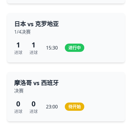
日本 vs 克罗地亚
1/4决赛
1
1
15:30
进行中
进球
进球
摩洛哥 vs 西班牙
决赛
0
0
23:00
待开始
进球
进球