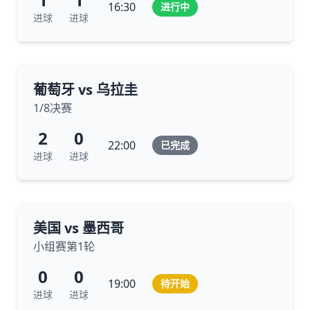
16:30
进行中
进球
进球
葡萄牙 vs 乌拉圭
1/8决赛
2
0
22:00
已完成
进球
进球
美国 vs 墨西哥
小组赛第1轮
0
0
19:00
待开始
进球
进球