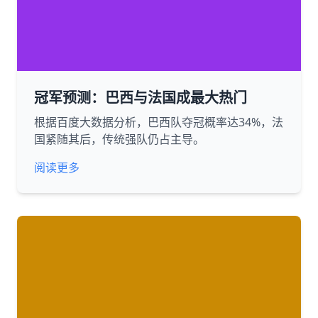
冠军预测：巴西与法国成最大热门
根据百度大数据分析，巴西队夺冠概率达34%，法
国紧随其后，传统强队仍占主导。
阅读更多