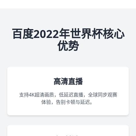
百度2022年世界杯核心
优势
高清直播
支持4K超清画质，低延迟直播，全球同步观赛
体验，告别卡顿与延迟。