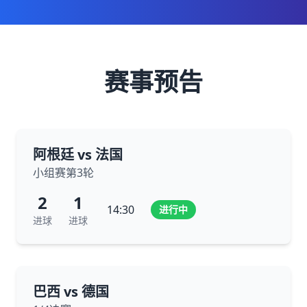
赛事预告
阿根廷 vs 法国
小组赛第3轮
2
1
14:30
进行中
进球
进球
巴西 vs 德国