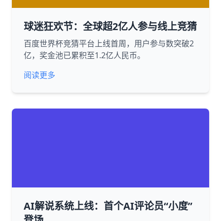
球迷狂欢节：全球超2亿人参与线上竞猜
百度世界杯竞猜平台上线首周，用户参与数突破2
亿，奖金池已累积至1.2亿人民币。
阅读更多
AI解说系统上线：首个AI评论员“小度”
登场