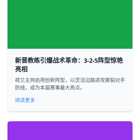
新晋教练引爆战术革命：3-2-5阵型惊艳
亮相
荷兰主帅启用创新阵型，以灵活边路进攻撕裂对手
防线，成为本届赛事最大亮点。
阅读更多