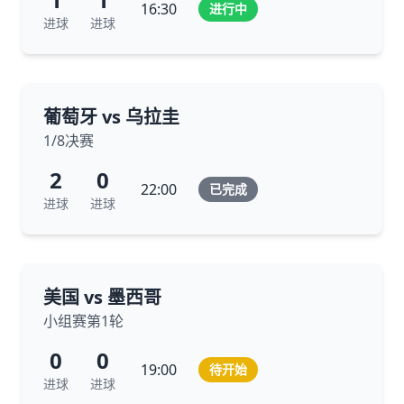
16:30
进行中
进球
进球
葡萄牙 vs 乌拉圭
1/8决赛
2
0
22:00
已完成
进球
进球
美国 vs 墨西哥
小组赛第1轮
0
0
19:00
待开始
进球
进球