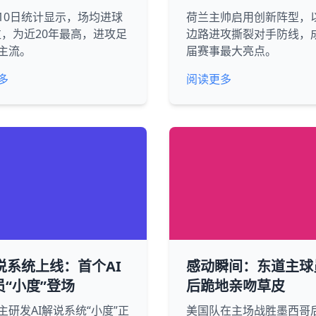
10日统计显示，场均进球
荷兰主帅启用创新阵型，
2粒，为近20年最高，进攻足
边路进攻撕裂对手防线，
主流。
届赛事最大亮点。
多
阅读更多
说系统上线：首个AI
感动瞬间：东道主球
员“小度”登场
后跪地亲吻草皮
主研发AI解说系统“小度”正
美国队在主场战胜墨西哥