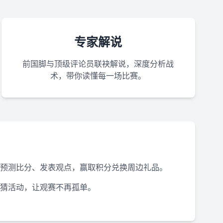
专家解说
前国脚与顶级评论员联袂解说，深度分析战
术，带你读懂每一场比赛。
预测比分、发表观点，赢取积分兑换周边礼品。
猜活动，让观赛不再孤单。