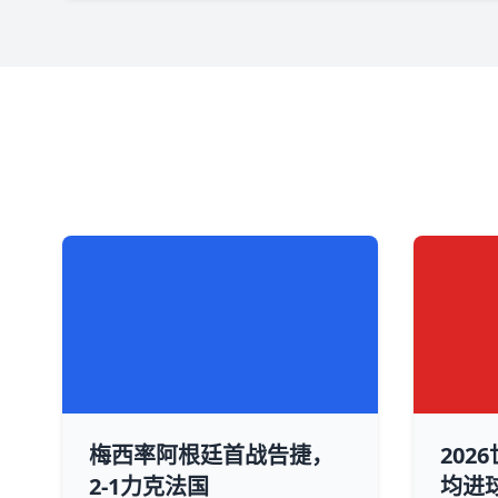
梅西率阿根廷首战告捷，
202
2-1力克法国
均进