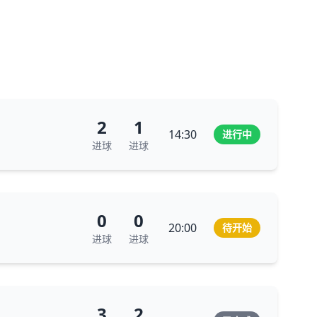
2
1
14:30
进行中
进球
进球
0
0
20:00
待开始
进球
进球
3
2