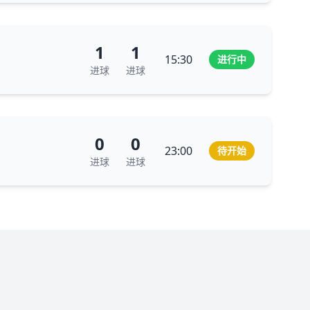
1
1
15:30
进行中
进球
进球
0
0
23:00
待开始
进球
进球