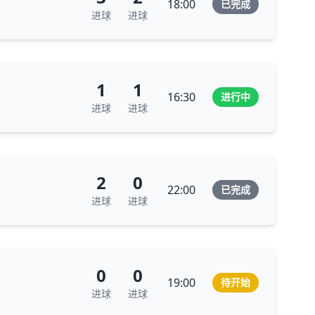
18:00
已完成
进球
进球
1
1
16:30
进行中
进球
进球
2
0
22:00
已完成
进球
进球
0
0
19:00
待开始
进球
进球