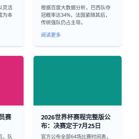
以灵活
根据百度大数据分析，巴西队夺
成为本
冠概率达34%，法国紧随其后，
传统强队仍占主导。
阅读更多
员赛
2026世界杯赛程完整版公
布：决赛定于7月25日
后，队
官方公布全部64场比赛时间表，