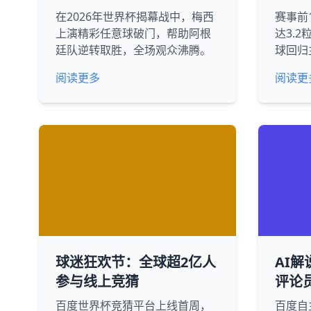
在2026年世界杯揭幕战中，梅西
赛事前
上演精彩任意球破门，帮助阿根
达3.
廷队逆转取胜，全场观众沸腾。
球回归
阅读更多
阅读更
球迷狂欢节：全球超2亿人
AI解
参与线上竞猜
评论
百度世界杯竞猜平台上线首周，
百度自