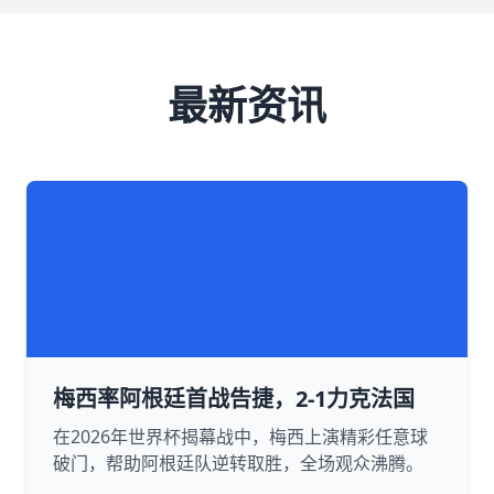
最新资讯
梅西率阿根廷首战告捷，2-1力克法国
在2026年世界杯揭幕战中，梅西上演精彩任意球
破门，帮助阿根廷队逆转取胜，全场观众沸腾。