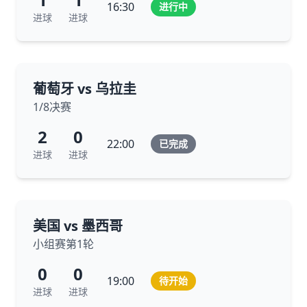
16:30
进行中
进球
进球
葡萄牙 vs 乌拉圭
1/8决赛
2
0
22:00
已完成
进球
进球
美国 vs 墨西哥
小组赛第1轮
0
0
19:00
待开始
进球
进球