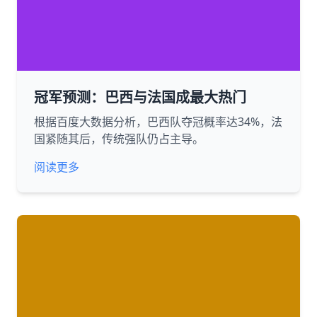
冠军预测：巴西与法国成最大热门
根据百度大数据分析，巴西队夺冠概率达34%，法
国紧随其后，传统强队仍占主导。
阅读更多