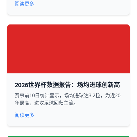
阅读更多
2026世界杯数据报告：场均进球创新高
赛事前10日统计显示，场均进球达3.2粒，为近20
年最高，进攻足球回归主流。
阅读更多