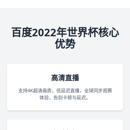
百度2022年世界杯核心
优势
高清直播
支持4K超清画质，低延迟直播，全球同步观赛
体验，告别卡顿与延迟。