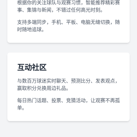
根据你的关注球队与观赛习惯，智能推荐精彩赛
事、集锦与新闻，不错过任何高光时刻。
支持多端同步，手机、平板、电脑无缝切换，随
时随地追球。
互动社区
与数百万球迷实时聊天、预测比分、发表观点，
赢取积分兑换周边礼品。
每日热门话题、投票、竞猜活动，让观赛不再孤
单。