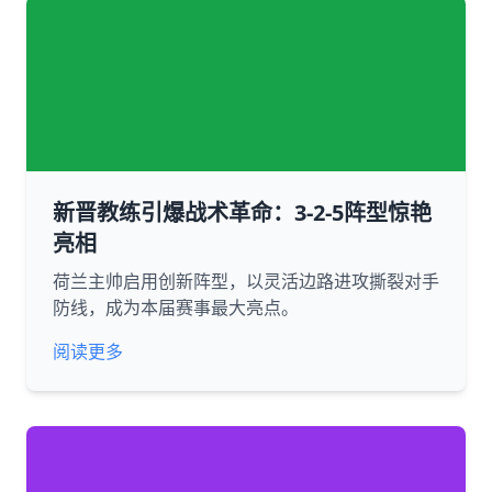
新晋教练引爆战术革命：3-2-5阵型惊艳
亮相
荷兰主帅启用创新阵型，以灵活边路进攻撕裂对手
防线，成为本届赛事最大亮点。
阅读更多