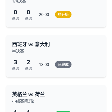
1/4决赛
0
0
20:00
待开始
进球
进球
西班牙 vs 意大利
半决赛
3
2
18:00
已完成
进球
进球
英格兰 vs 荷兰
小组赛第2轮
1
1