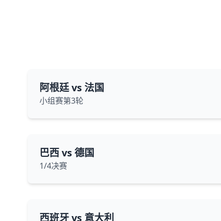
阿根廷 vs 法国
小组赛第3轮
巴西 vs 德国
1/4决赛
西班牙 vs 意大利