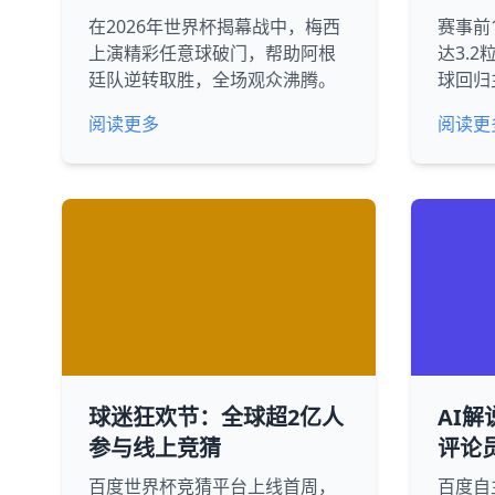
在2026年世界杯揭幕战中，梅西
赛事前
上演精彩任意球破门，帮助阿根
达3.
廷队逆转取胜，全场观众沸腾。
球回归
阅读更多
阅读更
球迷狂欢节：全球超2亿人
AI解
参与线上竞猜
评论
百度世界杯竞猜平台上线首周，
百度自