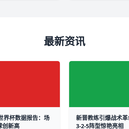
最新资讯
6世界杯数据报告：场
新晋教练引爆战术革
球创新高
3-2-5阵型惊艳亮相