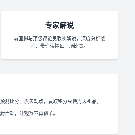
专家解说
前国脚与顶级评论员联袂解说，深度分析战
术，带你读懂每一场比赛。
预测比分、发表观点，赢取积分兑换周边礼品。
猜活动，让观赛不再孤单。