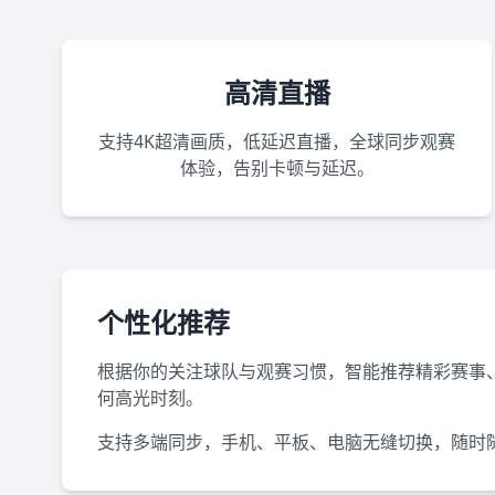
高清直播
支持4K超清画质，低延迟直播，全球同步观赛
体验，告别卡顿与延迟。
个性化推荐
根据你的关注球队与观赛习惯，智能推荐精彩赛事
何高光时刻。
支持多端同步，手机、平板、电脑无缝切换，随时