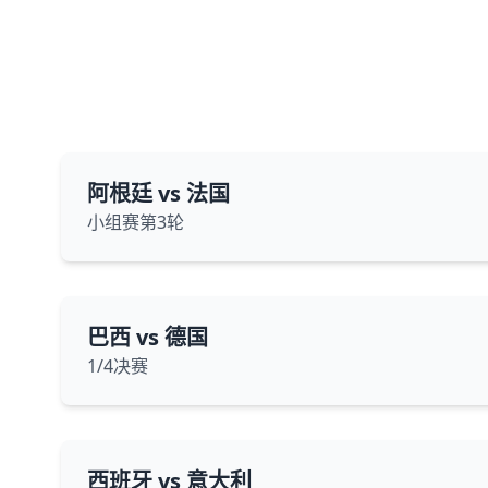
阿根廷 vs 法国
小组赛第3轮
巴西 vs 德国
1/4决赛
西班牙 vs 意大利