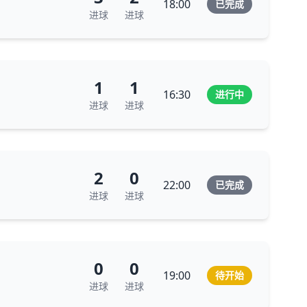
18:00
已完成
进球
进球
1
1
16:30
进行中
进球
进球
2
0
22:00
已完成
进球
进球
0
0
19:00
待开始
进球
进球