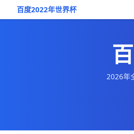
百度2022年世界杯
百
2026