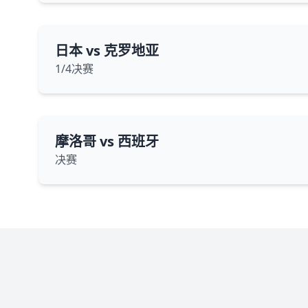
日本 vs 克罗地亚
1/4决赛
摩洛哥 vs 西班牙
决赛