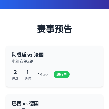
赛事预告
阿根廷 vs 法国
小组赛第3轮
2
1
14:30
进行中
进球
进球
巴西 vs 德国