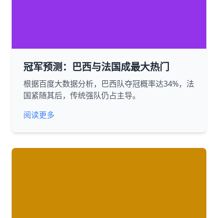
冠军预测：巴西与法国成最大热门
根据百度大数据分析，巴西队夺冠概率达34%，法
国紧随其后，传统强队仍占主导。
阅读更多