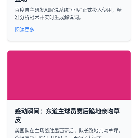
百度自主研发AI解说系统“小度”正式投入使用，精
准分析战术并实时生成解说词。
阅读更多
感动瞬间：东道主球员赛后跪地亲吻草
皮
美国队在主场战胜墨西哥后，队长跪地亲吻草坪，