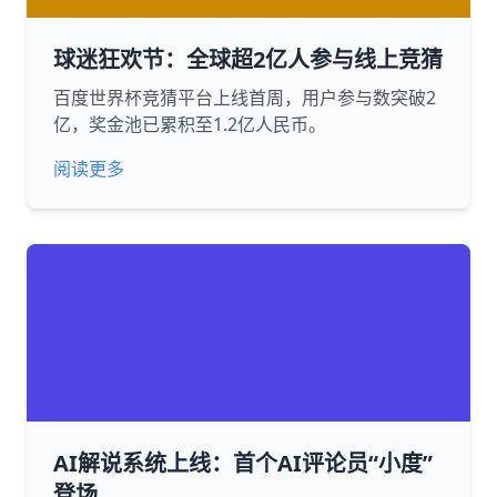
球迷狂欢节：全球超2亿人参与线上竞猜
百度世界杯竞猜平台上线首周，用户参与数突破2
亿，奖金池已累积至1.2亿人民币。
阅读更多
AI解说系统上线：首个AI评论员“小度”
登场