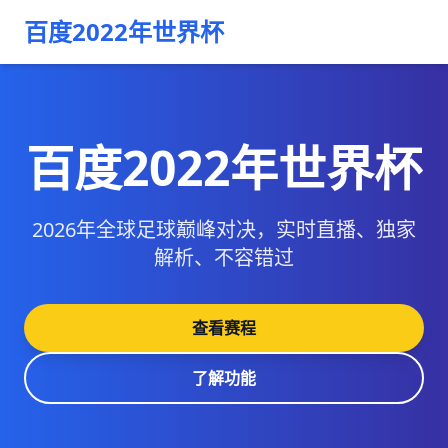
百度2022年世界杯
百度2022年世界杯
2026年全球足球巅峰对决，实时直播、独家
解析、不容错过
查看赛程
了解功能