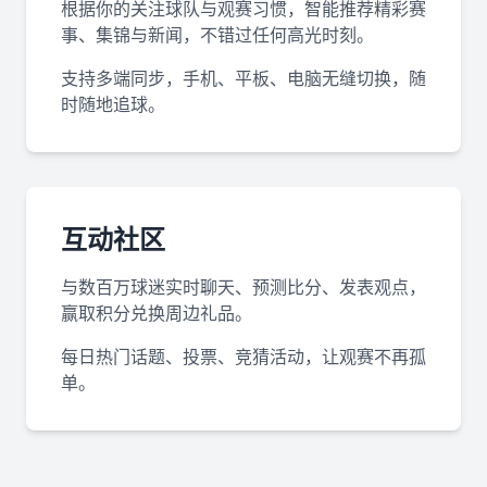
根据你的关注球队与观赛习惯，智能推荐精彩赛
事、集锦与新闻，不错过任何高光时刻。
支持多端同步，手机、平板、电脑无缝切换，随
时随地追球。
互动社区
与数百万球迷实时聊天、预测比分、发表观点，
赢取积分兑换周边礼品。
每日热门话题、投票、竞猜活动，让观赛不再孤
单。