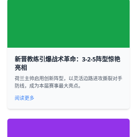
新晋教练引爆战术革命：3-2-5阵型惊艳
亮相
荷兰主帅启用创新阵型，以灵活边路进攻撕裂对手
防线，成为本届赛事最大亮点。
阅读更多