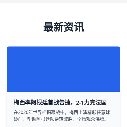
最新资讯
梅西率阿根廷首战告捷，2-1力克法国
在2026年世界杯揭幕战中，梅西上演精彩任意球
破门，帮助阿根廷队逆转取胜，全场观众沸腾。