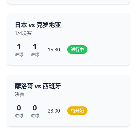
日本 vs 克罗地亚
1/4决赛
1
1
15:30
进行中
进球
进球
摩洛哥 vs 西班牙
决赛
0
0
23:00
待开始
进球
进球