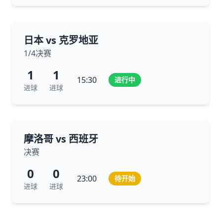
日本 vs 克罗地亚
1/4决赛
1
1
15:30
进行中
进球
进球
摩洛哥 vs 西班牙
决赛
0
0
23:00
待开始
进球
进球