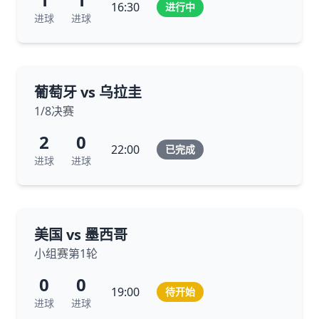
16:30
进行中
进球
进球
葡萄牙 vs 乌拉圭
1/8决赛
2
0
22:00
已完成
进球
进球
美国 vs 墨西哥
小组赛第1轮
0
0
19:00
待开始
进球
进球