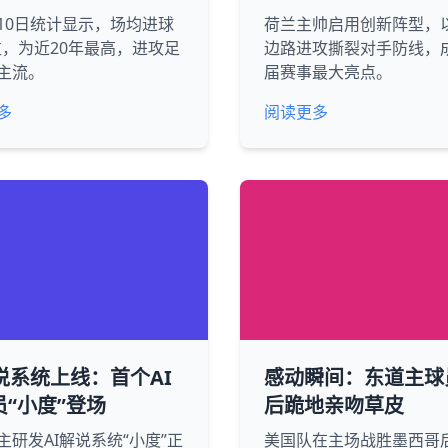
10日统计显示，场均进球
荷兰主帅启用创新阵型，
2粒，为近20年最高，进攻足
边路进攻撕裂对手防线，
主流。
届赛事最大亮点。
多
阅读更多
说系统上线：首个AI
感动瞬间：东道主球
员“小度”登场
后跪地亲吻草皮
主研发AI解说系统“小度”正
美国队在主场战胜墨西哥