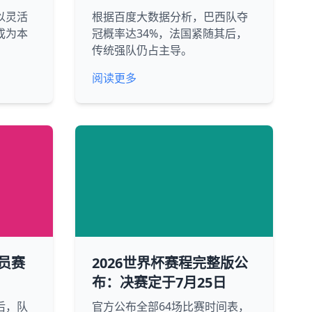
以灵活
根据百度大数据分析，巴西队夺
成为本
冠概率达34%，法国紧随其后，
传统强队仍占主导。
阅读更多
员赛
2026世界杯赛程完整版公
布：决赛定于7月25日
后，队
官方公布全部64场比赛时间表，