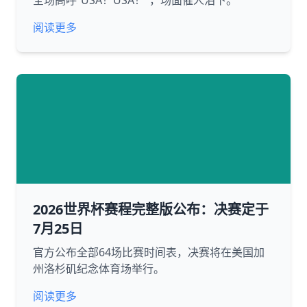
全场高呼“USA！USA！”，场面催人泪下。
阅读更多
2026世界杯赛程完整版公布：决赛定于
7月25日
官方公布全部64场比赛时间表，决赛将在美国加
州洛杉矶纪念体育场举行。
阅读更多