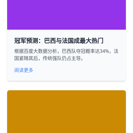
冠军预测：巴西与法国成最大热门
根据百度大数据分析，巴西队夺冠概率达34%，法
国紧随其后，传统强队仍占主导。
阅读更多