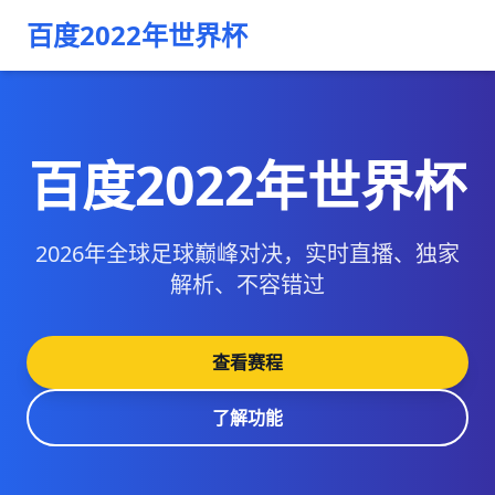
百度2022年世界杯
百度2022年世界杯
2026年全球足球巅峰对决，实时直播、独家
解析、不容错过
查看赛程
了解功能