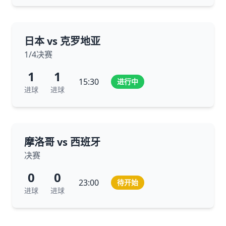
日本 vs 克罗地亚
1/4决赛
1
1
15:30
进行中
进球
进球
摩洛哥 vs 西班牙
决赛
0
0
23:00
待开始
进球
进球