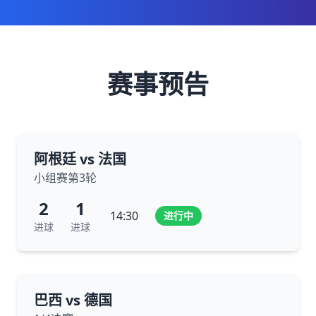
赛事预告
阿根廷 vs 法国
小组赛第3轮
2
1
14:30
进行中
进球
进球
巴西 vs 德国