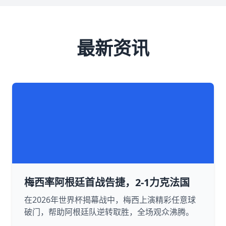
最新资讯
梅西率阿根廷首战告捷，2-1力克法国
在2026年世界杯揭幕战中，梅西上演精彩任意球
破门，帮助阿根廷队逆转取胜，全场观众沸腾。