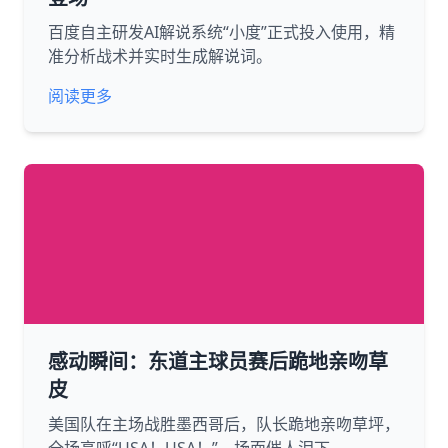
百度自主研发AI解说系统“小度”正式投入使用，精
准分析战术并实时生成解说词。
阅读更多
感动瞬间：东道主球员赛后跪地亲吻草
皮
美国队在主场战胜墨西哥后，队长跪地亲吻草坪，