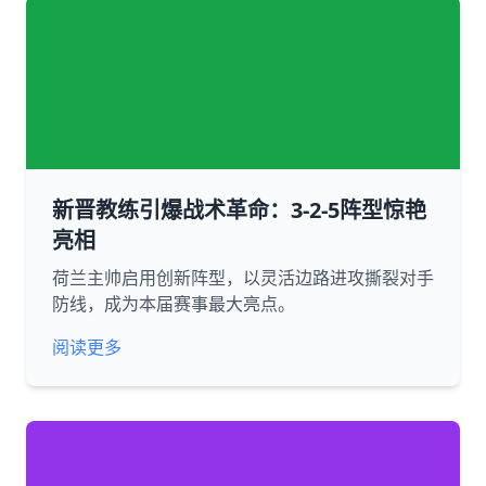
新晋教练引爆战术革命：3-2-5阵型惊艳
亮相
荷兰主帅启用创新阵型，以灵活边路进攻撕裂对手
防线，成为本届赛事最大亮点。
阅读更多