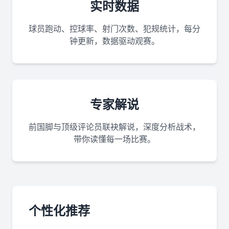
实时数据
球员跑动、控球率、射门次数、犯规统计，每分
钟更新，数据驱动观赛。
专家解说
前国脚与顶级评论员联袂解说，深度分析战术，
带你读懂每一场比赛。
个性化推荐