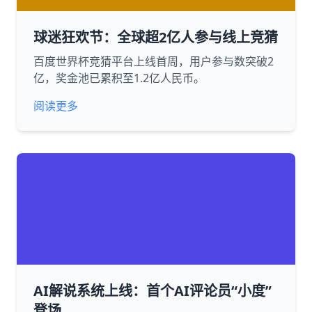
球迷狂欢节：全球超2亿人参与线上竞猜
百度世界杯竞猜平台上线首周，用户参与数突破2
亿，奖金池已累积至1.2亿人民币。
阅读更多
AI解说系统上线：首个AI评论员“小度”
登场