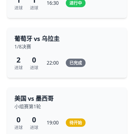
16:30
进行中
进球
进球
葡萄牙 vs 乌拉圭
1/8决赛
2
0
22:00
已完成
进球
进球
美国 vs 墨西哥
小组赛第1轮
0
0
19:00
待开始
进球
进球