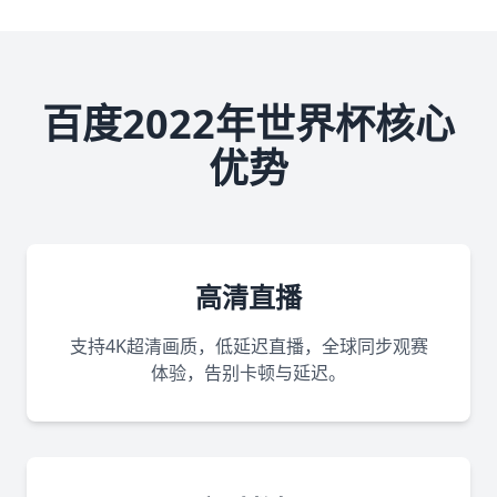
百度2022年世界杯核心
优势
高清直播
支持4K超清画质，低延迟直播，全球同步观赛
体验，告别卡顿与延迟。