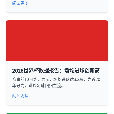
阅读更多
2026世界杯数据报告：场均进球创新高
赛事前10日统计显示，场均进球达3.2粒，为近20
年最高，进攻足球回归主流。
阅读更多