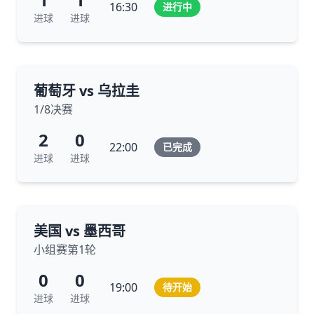
16:30
进行中
进球
进球
葡萄牙 vs 乌拉圭
1/8决赛
2
0
22:00
已完成
进球
进球
美国 vs 墨西哥
小组赛第1轮
0
0
19:00
待开始
进球
进球