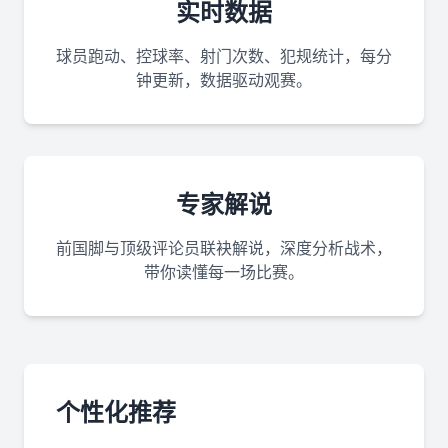
实时数据
球员跑动、控球率、射门次数、犯规统计，每分
钟更新，数据驱动观赛。
专家解说
前国脚与顶级评论员联袂解说，深度分析战术，
带你读懂每一场比赛。
个性化推荐