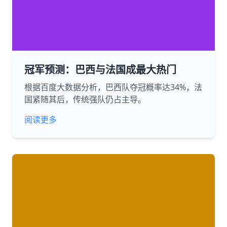
冠军预测：巴西与法国成最大热门
根据百度大数据分析，巴西队夺冠概率达34%，法
国紧随其后，传统强队仍占主导。
阅读更多