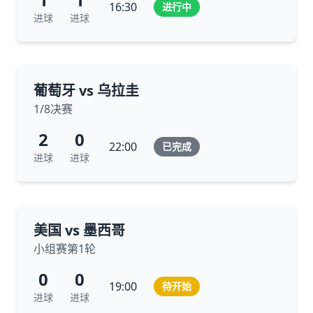
16:30
进行中
进球
进球
葡萄牙 vs 乌拉圭
1/8决赛
2
0
22:00
已完成
进球
进球
美国 vs 墨西哥
小组赛第1轮
0
0
19:00
待开始
进球
进球