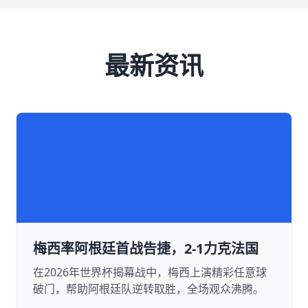
最新资讯
梅西率阿根廷首战告捷，2-1力克法国
在2026年世界杯揭幕战中，梅西上演精彩任意球
破门，帮助阿根廷队逆转取胜，全场观众沸腾。