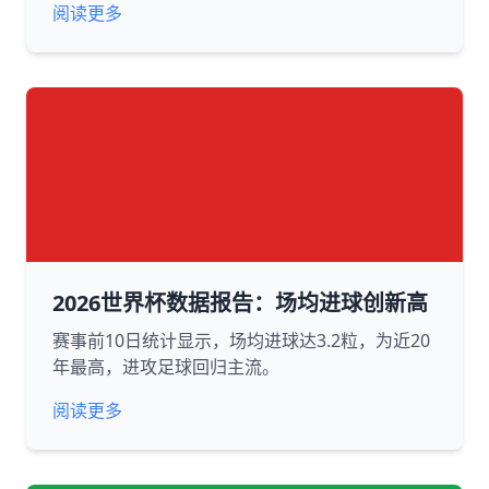
阅读更多
2026世界杯数据报告：场均进球创新高
赛事前10日统计显示，场均进球达3.2粒，为近20
年最高，进攻足球回归主流。
阅读更多