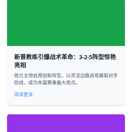
新晋教练引爆战术革命：3-2-5阵型惊艳
亮相
荷兰主帅启用创新阵型，以灵活边路进攻撕裂对手
防线，成为本届赛事最大亮点。
阅读更多