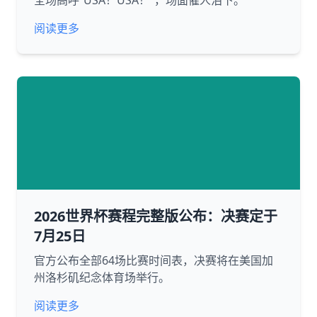
全场高呼“USA！USA！”，场面催人泪下。
阅读更多
2026世界杯赛程完整版公布：决赛定于
7月25日
官方公布全部64场比赛时间表，决赛将在美国加
州洛杉矶纪念体育场举行。
阅读更多