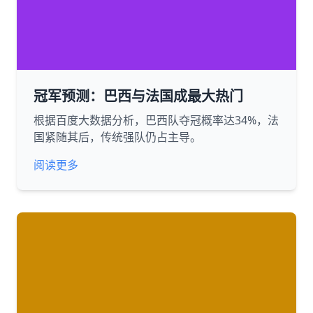
冠军预测：巴西与法国成最大热门
根据百度大数据分析，巴西队夺冠概率达34%，法
国紧随其后，传统强队仍占主导。
阅读更多