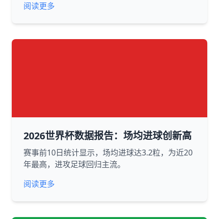
阅读更多
2026世界杯数据报告：场均进球创新高
赛事前10日统计显示，场均进球达3.2粒，为近20
年最高，进攻足球回归主流。
阅读更多