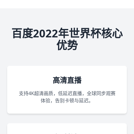
百度2022年世界杯核心
优势
高清直播
支持4K超清画质，低延迟直播，全球同步观赛
体验，告别卡顿与延迟。