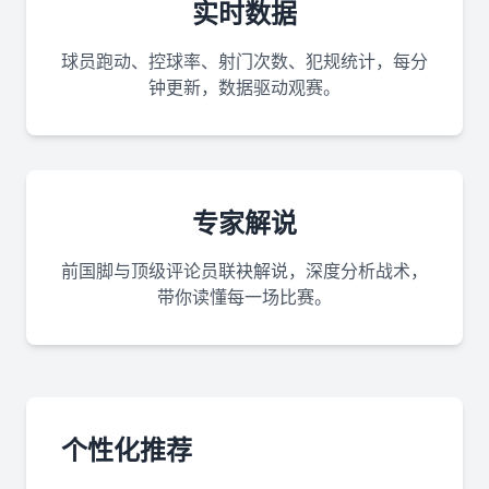
实时数据
球员跑动、控球率、射门次数、犯规统计，每分
钟更新，数据驱动观赛。
专家解说
前国脚与顶级评论员联袂解说，深度分析战术，
带你读懂每一场比赛。
个性化推荐