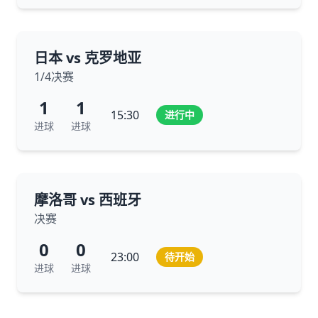
日本 vs 克罗地亚
1/4决赛
1
1
15:30
进行中
进球
进球
摩洛哥 vs 西班牙
决赛
0
0
23:00
待开始
进球
进球