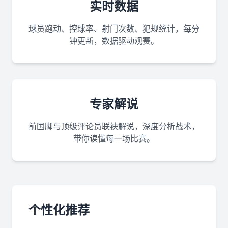
实时数据
球员跑动、控球率、射门次数、犯规统计，每分
钟更新，数据驱动观赛。
专家解说
前国脚与顶级评论员联袂解说，深度分析战术，
带你读懂每一场比赛。
个性化推荐