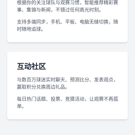
根据你的关注球队与观赛习惯，智能推荐精彩赛
事、集锦与新闻，不错过任何高光时刻。
支持多端同步，手机、平板、电脑无缝切换，随
时随地追球。
互动社区
与数百万球迷实时聊天、预测比分、发表观点，
赢取积分兑换周边礼品。
每日热门话题、投票、竞猜活动，让观赛不再孤
单。