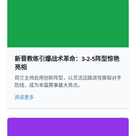
新晋教练引爆战术革命：3-2-5阵型惊艳
亮相
荷兰主帅启用创新阵型，以灵活边路进攻撕裂对手
防线，成为本届赛事最大亮点。
阅读更多