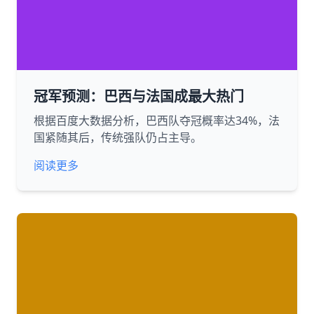
冠军预测：巴西与法国成最大热门
根据百度大数据分析，巴西队夺冠概率达34%，法
国紧随其后，传统强队仍占主导。
阅读更多