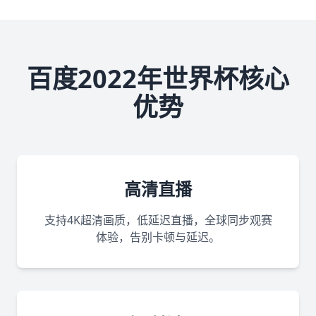
百度2022年世界杯核心
优势
高清直播
支持4K超清画质，低延迟直播，全球同步观赛
体验，告别卡顿与延迟。