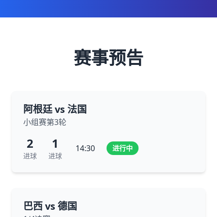
赛事预告
阿根廷 vs 法国
小组赛第3轮
2
1
14:30
进行中
进球
进球
巴西 vs 德国