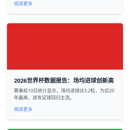
阅读更多
2026世界杯数据报告：场均进球创新高
赛事前10日统计显示，场均进球达3.2粒，为近20
年最高，进攻足球回归主流。
阅读更多