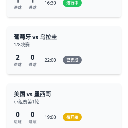
16:30
进行中
进球
进球
葡萄牙 vs 乌拉圭
1/8决赛
2
0
22:00
已完成
进球
进球
美国 vs 墨西哥
小组赛第1轮
0
0
19:00
待开始
进球
进球