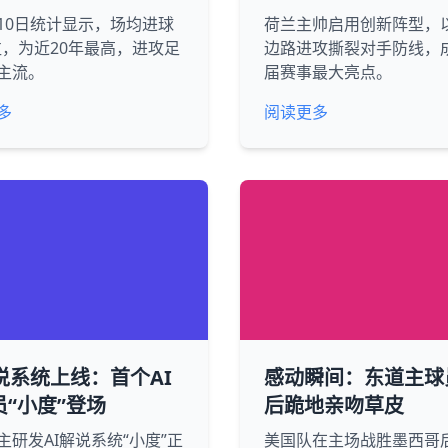
10日统计显示，场均进球
荷兰主帅启用创新阵型，
2粒，为近20年最高，进攻足
边路进攻撕裂对手防线，
主流。
届赛事最大亮点。
多
阅读更多
说系统上线：首个AI
感动瞬间：东道主球
员“小度”登场
后跪地亲吻草皮
主研发AI解说系统“小度”正
美国队在主场战胜墨西哥