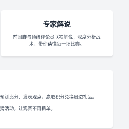
专家解说
前国脚与顶级评论员联袂解说，深度分析战
术，带你读懂每一场比赛。
预测比分、发表观点，赢取积分兑换周边礼品。
猜活动，让观赛不再孤单。