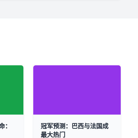
命：
冠军预测：巴西与法国成
最大热门