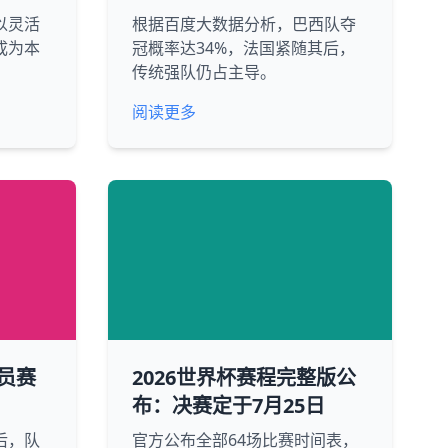
以灵活
根据百度大数据分析，巴西队夺
成为本
冠概率达34%，法国紧随其后，
传统强队仍占主导。
阅读更多
员赛
2026世界杯赛程完整版公
布：决赛定于7月25日
后，队
官方公布全部64场比赛时间表，