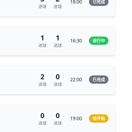
18:00
已完成
进球
进球
1
1
16:30
进行中
进球
进球
2
0
22:00
已完成
进球
进球
0
0
19:00
待开始
进球
进球