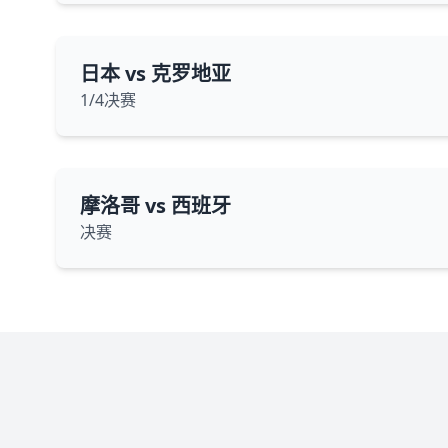
日本 vs 克罗地亚
1/4决赛
摩洛哥 vs 西班牙
决赛