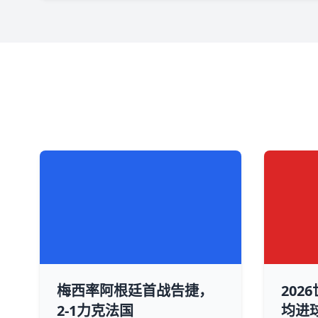
梅西率阿根廷首战告捷，
202
2-1力克法国
均进