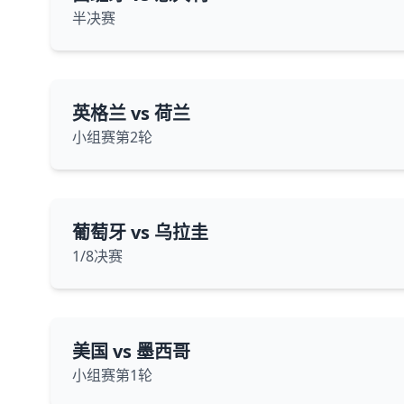
半决赛
英格兰 vs 荷兰
小组赛第2轮
葡萄牙 vs 乌拉圭
1/8决赛
美国 vs 墨西哥
小组赛第1轮