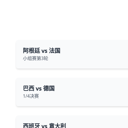
阿根廷 vs 法国
小组赛第3轮
巴西 vs 德国
1/4决赛
西班牙 vs 意大利