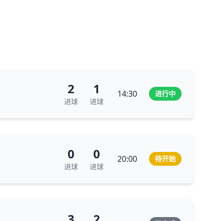
2
1
14:30
进行中
进球
进球
0
0
20:00
待开始
进球
进球
3
2