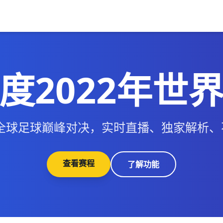
度2022年世
年全球足球巅峰对决，实时直播、独家解析
查看赛程
了解功能