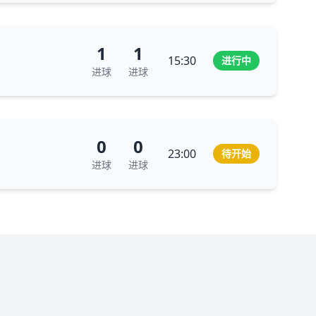
1
1
15:30
进行中
进球
进球
0
0
23:00
待开始
进球
进球