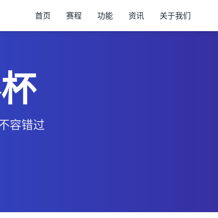
首页
赛程
功能
资讯
关于我们
界杯
、不容错过