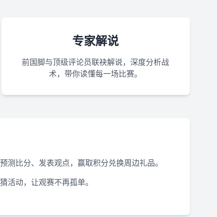
专家解说
前国脚与顶级评论员联袂解说，深度分析战
术，带你读懂每一场比赛。
预测比分、发表观点，赢取积分兑换周边礼品。
猜活动，让观赛不再孤单。