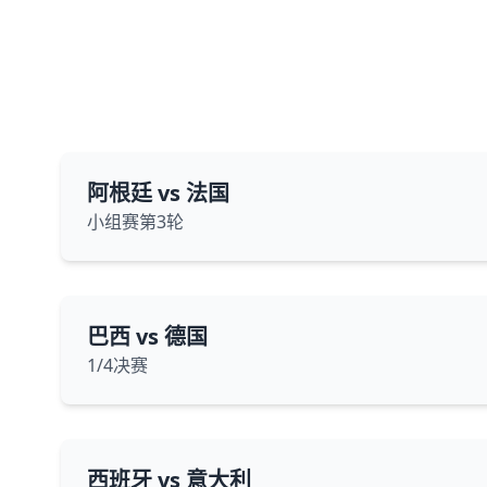
阿根廷 vs 法国
小组赛第3轮
巴西 vs 德国
1/4决赛
西班牙 vs 意大利