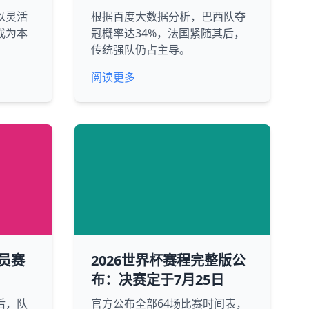
以灵活
根据百度大数据分析，巴西队夺
成为本
冠概率达34%，法国紧随其后，
传统强队仍占主导。
阅读更多
员赛
2026世界杯赛程完整版公
布：决赛定于7月25日
后，队
官方公布全部64场比赛时间表，