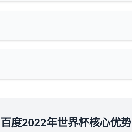
百度2022年世界杯核心优势