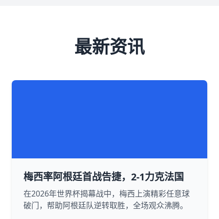
最新资讯
梅西率阿根廷首战告捷，2-1力克法国
在2026年世界杯揭幕战中，梅西上演精彩任意球
破门，帮助阿根廷队逆转取胜，全场观众沸腾。