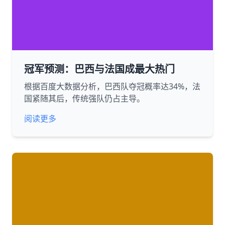
冠军预测：巴西与法国成最大热门
根据百度大数据分析，巴西队夺冠概率达34%，法
国紧随其后，传统强队仍占主导。
阅读更多