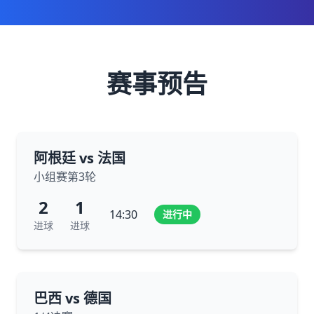
赛事预告
阿根廷 vs 法国
小组赛第3轮
2
1
14:30
进行中
进球
进球
巴西 vs 德国