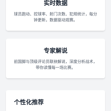
实时数据
球员跑动、控球率、射门次数、犯规统计，每分
钟更新，数据驱动观赛。
专家解说
前国脚与顶级评论员联袂解说，深度分析战术，
带你读懂每一场比赛。
个性化推荐