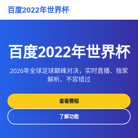
百度2022年世界杯
百度2022年世界杯
2026年全球足球巅峰对决，实时直播、独家
解析、不容错过
查看赛程
了解功能