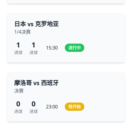
日本 vs 克罗地亚
1/4决赛
1
1
15:30
进行中
进球
进球
摩洛哥 vs 西班牙
决赛
0
0
23:00
待开始
进球
进球