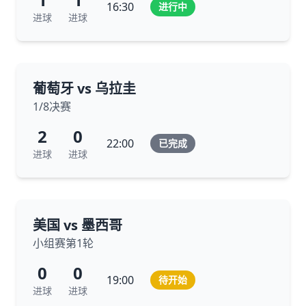
16:30
进行中
进球
进球
葡萄牙 vs 乌拉圭
1/8决赛
2
0
22:00
已完成
进球
进球
美国 vs 墨西哥
小组赛第1轮
0
0
19:00
待开始
进球
进球