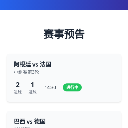
赛事预告
阿根廷 vs 法国
小组赛第3轮
2
1
14:30
进行中
进球
进球
巴西 vs 德国