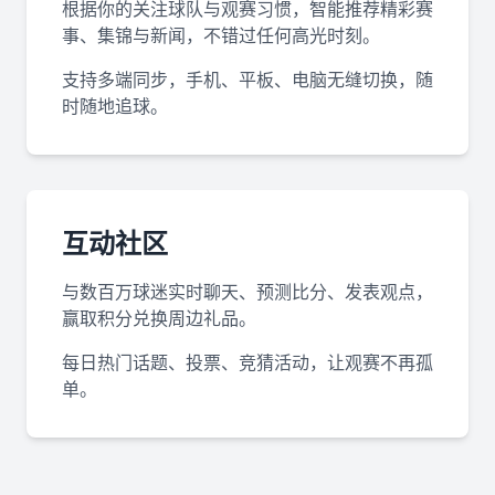
根据你的关注球队与观赛习惯，智能推荐精彩赛
事、集锦与新闻，不错过任何高光时刻。
支持多端同步，手机、平板、电脑无缝切换，随
时随地追球。
互动社区
与数百万球迷实时聊天、预测比分、发表观点，
赢取积分兑换周边礼品。
每日热门话题、投票、竞猜活动，让观赛不再孤
单。