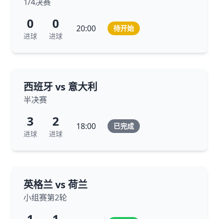
1/4决赛
0
0
20:00
待开始
进球
进球
西班牙 vs 意大利
半决赛
3
2
18:00
已完成
进球
进球
英格兰 vs 荷兰
小组赛第2轮
1
1