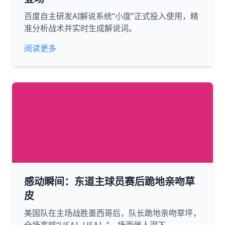
百度自主研发AI解说系统“小度”正式投入使用，精
准分析战术并实时生成解说词。
阅读更多
感动瞬间：东道主球员赛后跪地亲吻草
皮
美国队在主场战胜墨西哥后，队长跪地亲吻草坪，