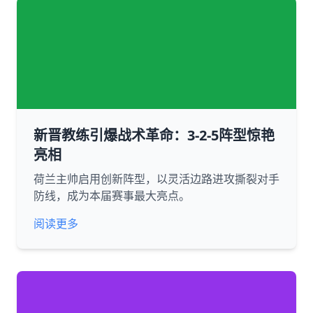
新晋教练引爆战术革命：3-2-5阵型惊艳
亮相
荷兰主帅启用创新阵型，以灵活边路进攻撕裂对手
防线，成为本届赛事最大亮点。
阅读更多