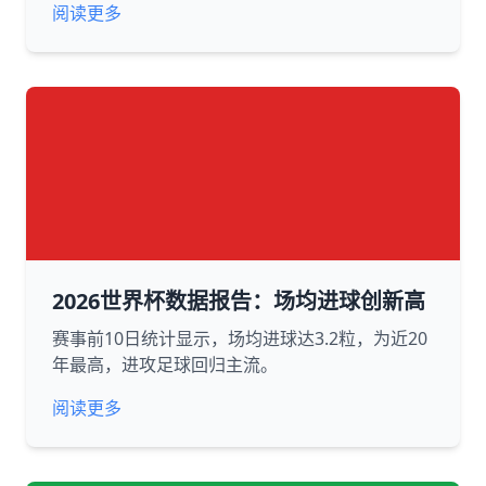
阅读更多
2026世界杯数据报告：场均进球创新高
赛事前10日统计显示，场均进球达3.2粒，为近20
年最高，进攻足球回归主流。
阅读更多