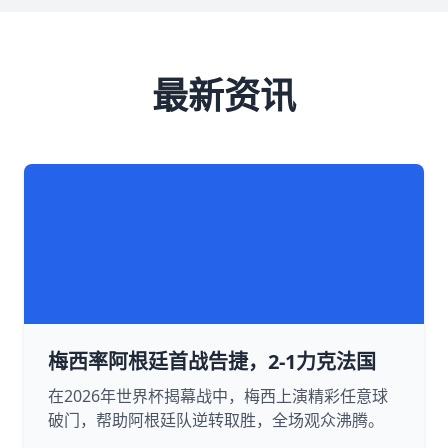
最新资讯
梅西率阿根廷首战告捷，2-1力克法国
在2026年世界杯揭幕战中，梅西上演精彩任意球
破门，帮助阿根廷队逆转取胜，全场观众沸腾。