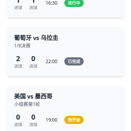
16:30
进行中
进球
进球
葡萄牙 vs 乌拉圭
1/8决赛
2
0
22:00
已完成
进球
进球
美国 vs 墨西哥
小组赛第1轮
0
0
19:00
待开始
进球
进球