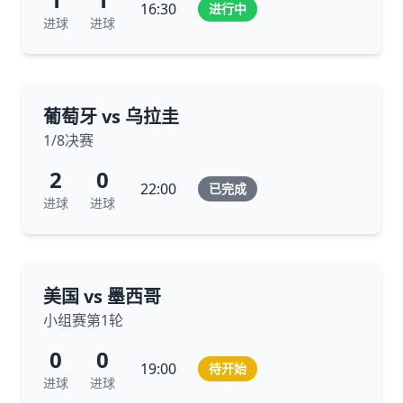
16:30
进行中
进球
进球
葡萄牙 vs 乌拉圭
1/8决赛
2
0
22:00
已完成
进球
进球
美国 vs 墨西哥
小组赛第1轮
0
0
19:00
待开始
进球
进球