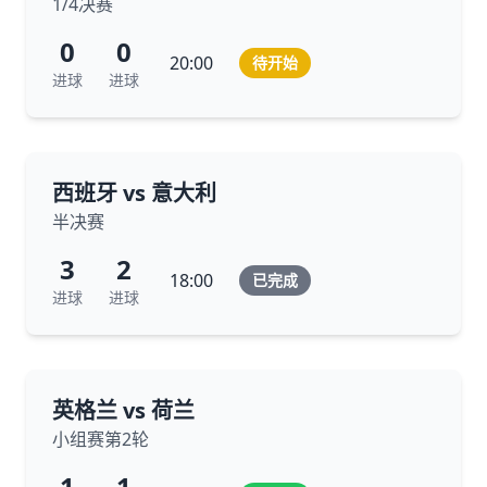
1/4决赛
0
0
20:00
待开始
进球
进球
西班牙 vs 意大利
半决赛
3
2
18:00
已完成
进球
进球
英格兰 vs 荷兰
小组赛第2轮
1
1