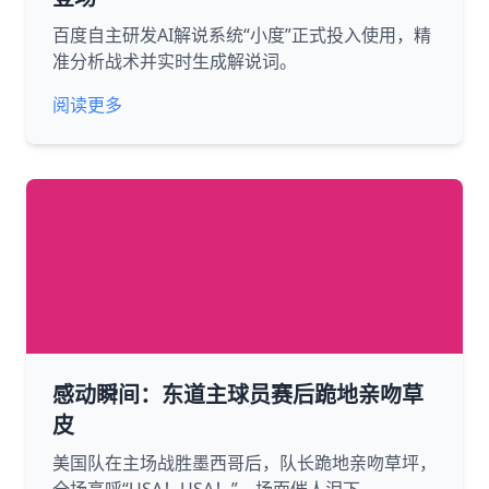
百度自主研发AI解说系统“小度”正式投入使用，精
准分析战术并实时生成解说词。
阅读更多
感动瞬间：东道主球员赛后跪地亲吻草
皮
美国队在主场战胜墨西哥后，队长跪地亲吻草坪，