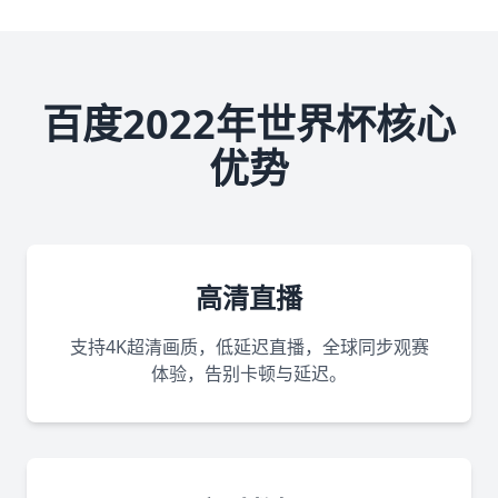
百度2022年世界杯核心
优势
高清直播
支持4K超清画质，低延迟直播，全球同步观赛
体验，告别卡顿与延迟。