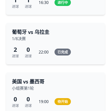
16:30
进行中
进球
进球
葡萄牙 vs 乌拉圭
1/8决赛
2
0
22:00
已完成
进球
进球
美国 vs 墨西哥
小组赛第1轮
0
0
19:00
待开始
进球
进球