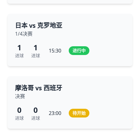
日本 vs 克罗地亚
1/4决赛
1
1
15:30
进行中
进球
进球
摩洛哥 vs 西班牙
决赛
0
0
23:00
待开始
进球
进球