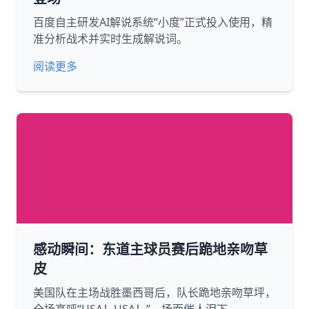
百度自主研发AI解说系统“小度”正式投入使用，精
准分析战术并实时生成解说词。
阅读更多
感动瞬间：东道主球员赛后跪地亲吻草
皮
美国队在主场战胜墨西哥后，队长跪地亲吻草坪，