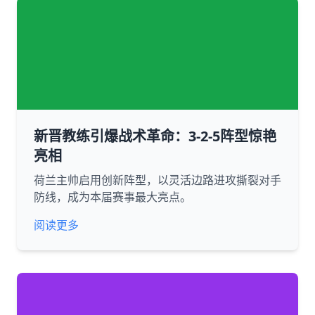
新晋教练引爆战术革命：3-2-5阵型惊艳
亮相
荷兰主帅启用创新阵型，以灵活边路进攻撕裂对手
防线，成为本届赛事最大亮点。
阅读更多