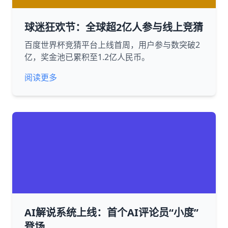
球迷狂欢节：全球超2亿人参与线上竞猜
百度世界杯竞猜平台上线首周，用户参与数突破2
亿，奖金池已累积至1.2亿人民币。
阅读更多
AI解说系统上线：首个AI评论员“小度”
登场