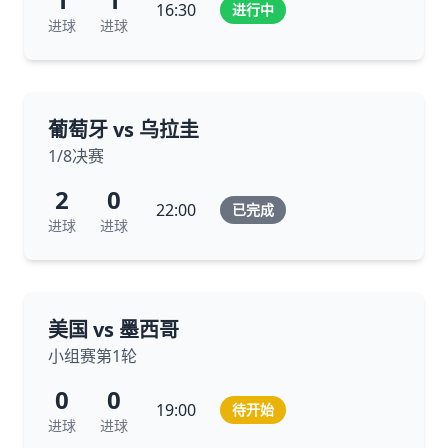
16:30
进行中
进球
进球
葡萄牙 vs 乌拉圭
1/8决赛
2
0
22:00
已完成
进球
进球
美国 vs 墨西哥
小组赛第1轮
0
0
19:00
待开始
进球
进球