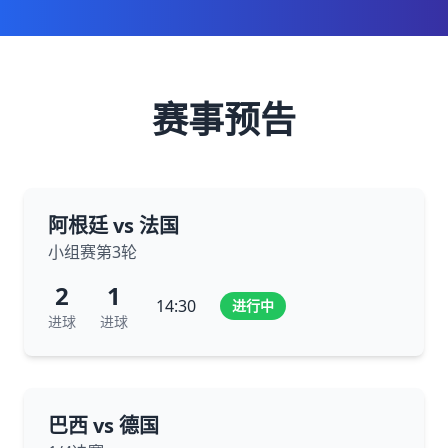
赛事预告
阿根廷 vs 法国
小组赛第3轮
2
1
14:30
进行中
进球
进球
巴西 vs 德国