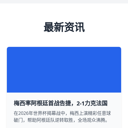
最新资讯
梅西率阿根廷首战告捷，2-1力克法国
在2026年世界杯揭幕战中，梅西上演精彩任意球
破门，帮助阿根廷队逆转取胜，全场观众沸腾。