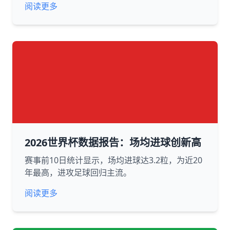
阅读更多
2026世界杯数据报告：场均进球创新高
赛事前10日统计显示，场均进球达3.2粒，为近20
年最高，进攻足球回归主流。
阅读更多