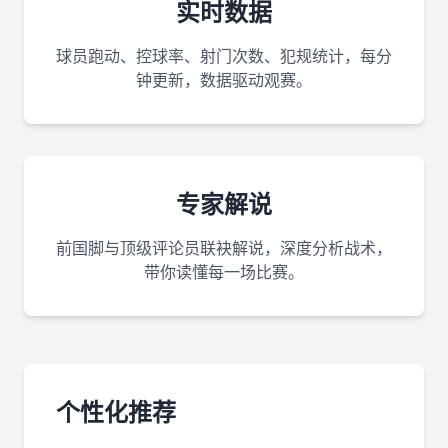
实时数据
球员跑动、控球率、射门次数、犯规统计，每分
钟更新，数据驱动观赛。
专家解说
前国脚与顶级评论员联袂解说，深度分析战术，
带你读懂每一场比赛。
个性化推荐