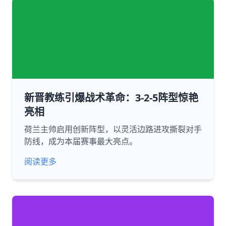
新晋教练引爆战术革命：3-2-5阵型惊艳
亮相
荷兰主帅启用创新阵型，以灵活边路进攻撕裂对手
防线，成为本届赛事最大亮点。
阅读更多