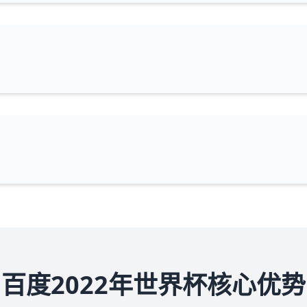
百度2022年世界杯核心优势