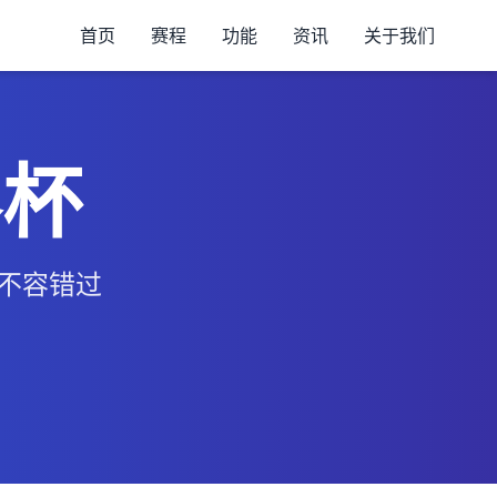
首页
赛程
功能
资讯
关于我们
界杯
、不容错过