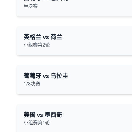
半决赛
英格兰 vs 荷兰
小组赛第2轮
葡萄牙 vs 乌拉圭
1/8决赛
美国 vs 墨西哥
小组赛第1轮