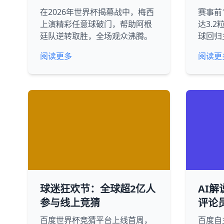
在2026年世界杯揭幕战中，梅西
赛事前
上演精彩任意球破门，帮助阿根
达3.
廷队逆转取胜，全场观众沸腾。
球回归
阅读更多
阅读更
球迷狂欢节：全球超2亿人
AI解
参与线上竞猜
评论
百度世界杯竞猜平台上线首周，
百度自