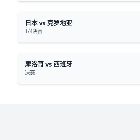
日本 vs 克罗地亚
1/4决赛
摩洛哥 vs 西班牙
决赛