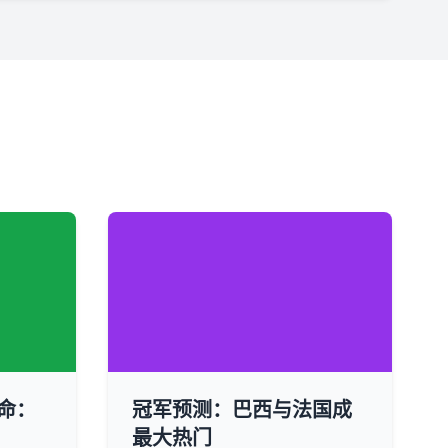
命：
冠军预测：巴西与法国成
最大热门