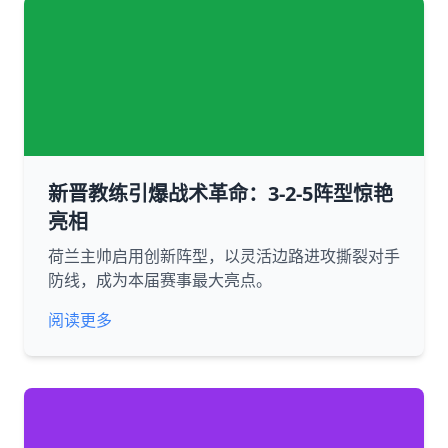
新晋教练引爆战术革命：3-2-5阵型惊艳
亮相
荷兰主帅启用创新阵型，以灵活边路进攻撕裂对手
防线，成为本届赛事最大亮点。
阅读更多