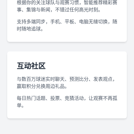
根据你的关注球队与观赛习惯，智能推荐精彩赛
事、集锦与新闻，不错过任何高光时刻。
支持多端同步，手机、平板、电脑无缝切换，随
时随地追球。
互动社区
与数百万球迷实时聊天、预测比分、发表观点，
赢取积分兑换周边礼品。
每日热门话题、投票、竞猜活动，让观赛不再孤
单。