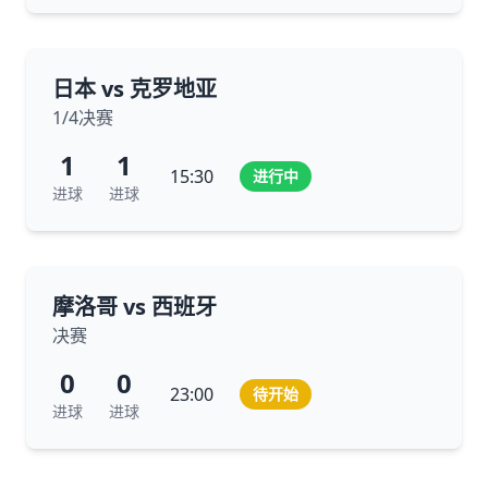
日本 vs 克罗地亚
1/4决赛
1
1
15:30
进行中
进球
进球
摩洛哥 vs 西班牙
决赛
0
0
23:00
待开始
进球
进球