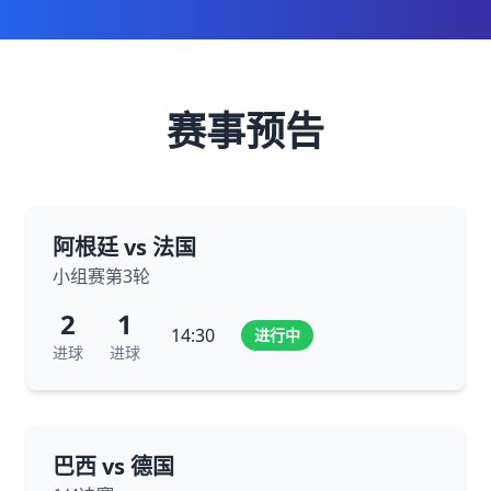
赛事预告
阿根廷 vs 法国
小组赛第3轮
2
1
14:30
进行中
进球
进球
巴西 vs 德国