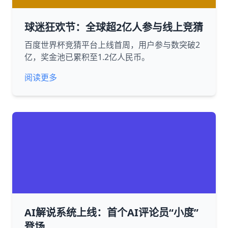
球迷狂欢节：全球超2亿人参与线上竞猜
百度世界杯竞猜平台上线首周，用户参与数突破2
亿，奖金池已累积至1.2亿人民币。
阅读更多
AI解说系统上线：首个AI评论员“小度”
登场