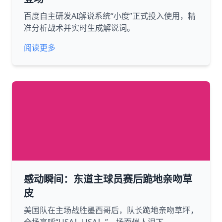
百度自主研发AI解说系统“小度”正式投入使用，精
准分析战术并实时生成解说词。
阅读更多
感动瞬间：东道主球员赛后跪地亲吻草
皮
美国队在主场战胜墨西哥后，队长跪地亲吻草坪，