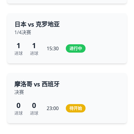
日本 vs 克罗地亚
1/4决赛
1
1
15:30
进行中
进球
进球
摩洛哥 vs 西班牙
决赛
0
0
23:00
待开始
进球
进球