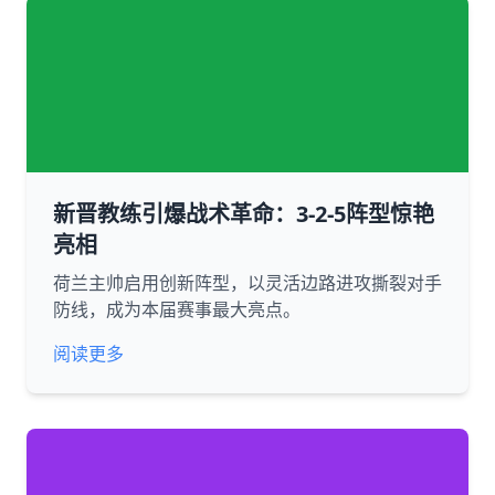
新晋教练引爆战术革命：3-2-5阵型惊艳
亮相
荷兰主帅启用创新阵型，以灵活边路进攻撕裂对手
防线，成为本届赛事最大亮点。
阅读更多