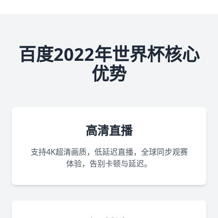
百度2022年世界杯核心
优势
高清直播
支持4K超清画质，低延迟直播，全球同步观赛
体验，告别卡顿与延迟。