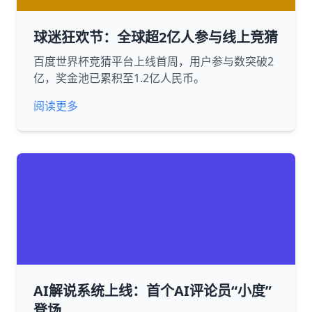
球迷狂欢节：全球超2亿人参与线上竞猜
百度世界杯竞猜平台上线首周，用户参与数突破2
亿，奖金池已累积至1.2亿人民币。
阅读更多
AI解说系统上线：首个AI评论员“小度”
登场