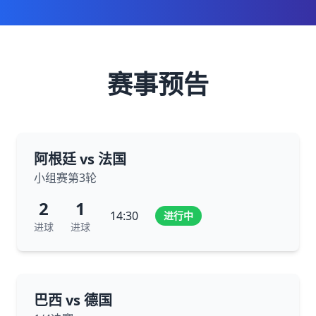
赛事预告
阿根廷 vs 法国
小组赛第3轮
2
1
14:30
进行中
进球
进球
巴西 vs 德国