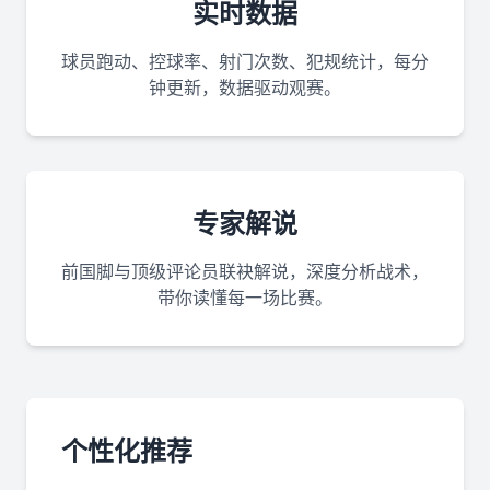
实时数据
球员跑动、控球率、射门次数、犯规统计，每分
钟更新，数据驱动观赛。
专家解说
前国脚与顶级评论员联袂解说，深度分析战术，
带你读懂每一场比赛。
个性化推荐