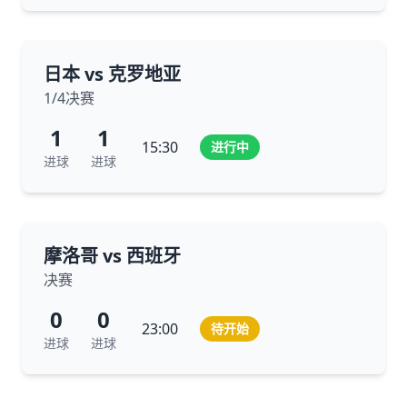
日本 vs 克罗地亚
1/4决赛
1
1
15:30
进行中
进球
进球
摩洛哥 vs 西班牙
决赛
0
0
23:00
待开始
进球
进球