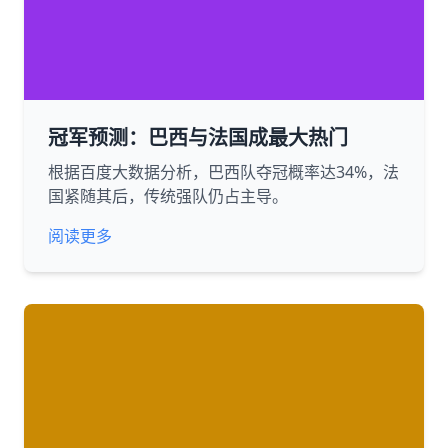
冠军预测：巴西与法国成最大热门
根据百度大数据分析，巴西队夺冠概率达34%，法
国紧随其后，传统强队仍占主导。
阅读更多