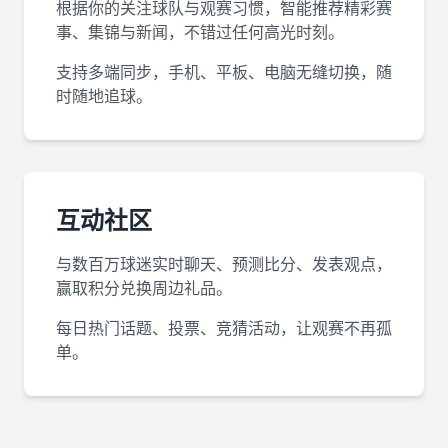
根据你的关注球队与观赛习惯，智能推荐精彩赛
事、集锦与新闻，不错过任何高光时刻。
支持多端同步，手机、平板、电脑无缝切换，随
时随地追球。
互动社区
与数百万球迷实时聊天、预测比分、发表观点，
赢取积分兑换周边礼品。
每日热门话题、投票、竞猜活动，让观赛不再孤
单。