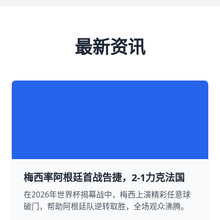
最新资讯
梅西率阿根廷首战告捷，2-1力克法国
在2026年世界杯揭幕战中，梅西上演精彩任意球
破门，帮助阿根廷队逆转取胜，全场观众沸腾。