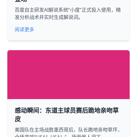
百度自主研发AI解说系统“小度”正式投入使用，精
准分析战术并实时生成解说词。
阅读更多
感动瞬间：东道主球员赛后跪地亲吻草
皮
美国队在主场战胜墨西哥后，队长跪地亲吻草坪，