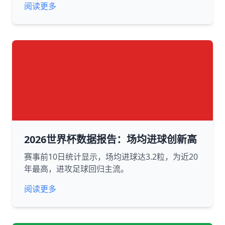
阅读更多
2026世界杯数据报告：场均进球创新高
赛事前10日统计显示，场均进球达3.2粒，为近20
年最高，进攻足球回归主流。
阅读更多