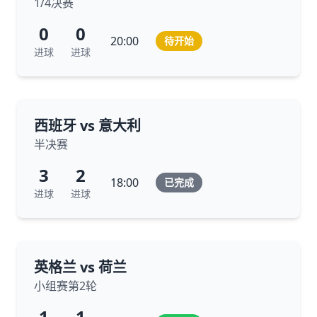
1/4决赛
0
0
20:00
待开始
进球
进球
西班牙 vs 意大利
半决赛
3
2
18:00
已完成
进球
进球
英格兰 vs 荷兰
小组赛第2轮
1
1