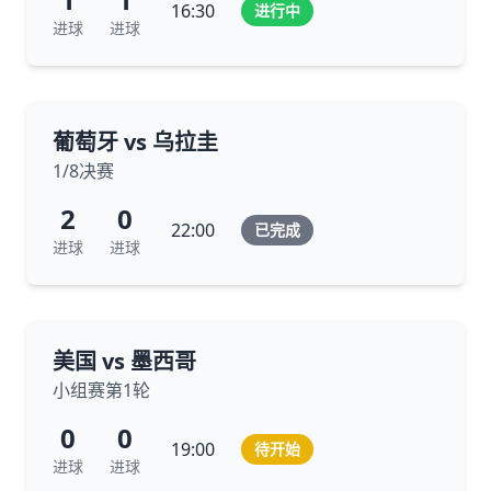
16:30
进行中
进球
进球
葡萄牙 vs 乌拉圭
1/8决赛
2
0
22:00
已完成
进球
进球
美国 vs 墨西哥
小组赛第1轮
0
0
19:00
待开始
进球
进球