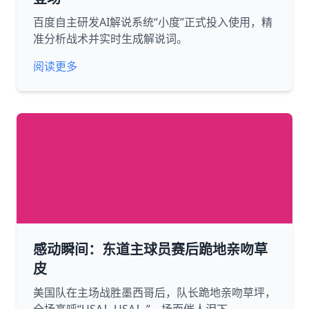
百度自主研发AI解说系统“小度”正式投入使用，精
准分析战术并实时生成解说词。
阅读更多
感动瞬间：东道主球员赛后跪地亲吻草
皮
美国队在主场战胜墨西哥后，队长跪地亲吻草坪，