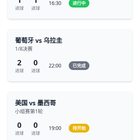
16:30
进行中
进球
进球
葡萄牙 vs 乌拉圭
1/8决赛
2
0
22:00
已完成
进球
进球
美国 vs 墨西哥
小组赛第1轮
0
0
19:00
待开始
进球
进球