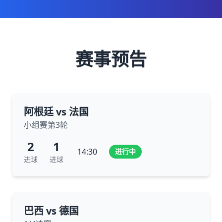
赛事预告
阿根廷 vs 法国
小组赛第3轮
2
1
14:30
进行中
进球
进球
巴西 vs 德国