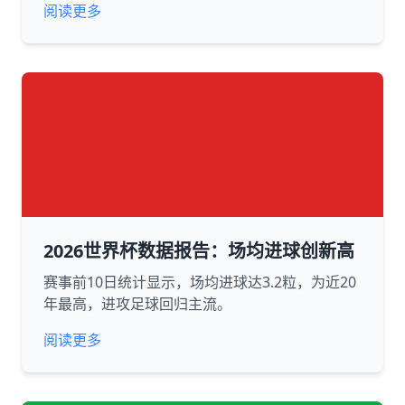
阅读更多
2026世界杯数据报告：场均进球创新高
赛事前10日统计显示，场均进球达3.2粒，为近20
年最高，进攻足球回归主流。
阅读更多