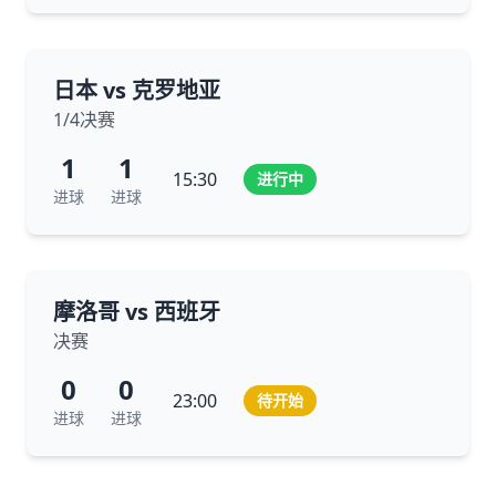
日本 vs 克罗地亚
1/4决赛
1
1
15:30
进行中
进球
进球
摩洛哥 vs 西班牙
决赛
0
0
23:00
待开始
进球
进球