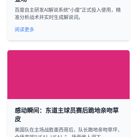
百度自主研发AI解说系统“小度”正式投入使用，精
准分析战术并实时生成解说词。
阅读更多
感动瞬间：东道主球员赛后跪地亲吻草
皮
美国队在主场战胜墨西哥后，队长跪地亲吻草坪，