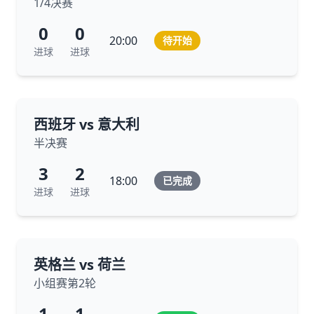
1/4决赛
0
0
20:00
待开始
进球
进球
西班牙 vs 意大利
半决赛
3
2
18:00
已完成
进球
进球
英格兰 vs 荷兰
小组赛第2轮
1
1