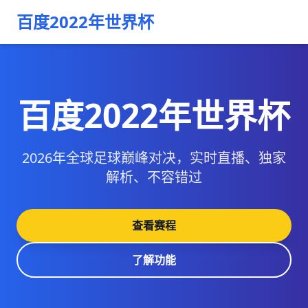
百度2022年世界杯
百度2022年世界杯
2026年全球足球巅峰对决，实时直播、独家
解析、不容错过
查看赛程
了解功能