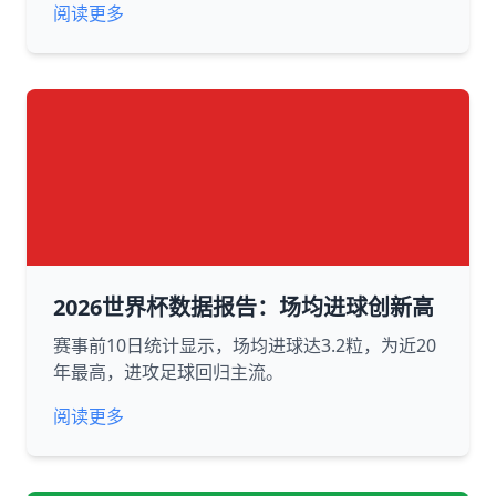
阅读更多
2026世界杯数据报告：场均进球创新高
赛事前10日统计显示，场均进球达3.2粒，为近20
年最高，进攻足球回归主流。
阅读更多