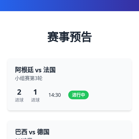
赛事预告
阿根廷 vs 法国
小组赛第3轮
2
1
14:30
进行中
进球
进球
巴西 vs 德国