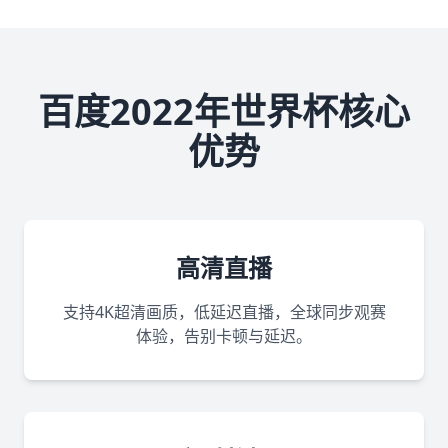
百度2022年世界杯核心
优势
高清直播
支持4K超清画质，低延迟直播，全球同步观赛
体验，告别卡顿与延迟。