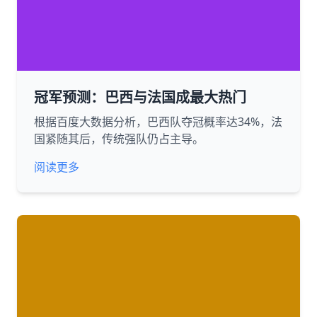
冠军预测：巴西与法国成最大热门
根据百度大数据分析，巴西队夺冠概率达34%，法
国紧随其后，传统强队仍占主导。
阅读更多