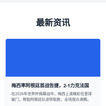
最新资讯
梅西率阿根廷首战告捷，2-1力克法国
在2026年世界杯揭幕战中，梅西上演精彩任意球
破门，帮助阿根廷队逆转取胜，全场观众沸腾。