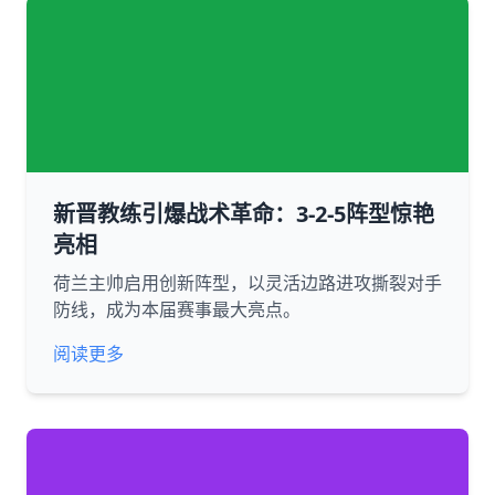
新晋教练引爆战术革命：3-2-5阵型惊艳
亮相
荷兰主帅启用创新阵型，以灵活边路进攻撕裂对手
防线，成为本届赛事最大亮点。
阅读更多