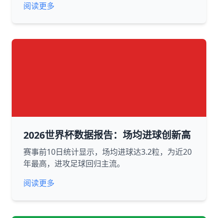
阅读更多
2026世界杯数据报告：场均进球创新高
赛事前10日统计显示，场均进球达3.2粒，为近20
年最高，进攻足球回归主流。
阅读更多