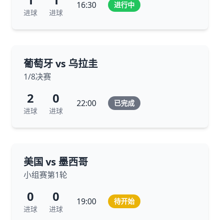
16:30
进行中
进球
进球
葡萄牙 vs 乌拉圭
1/8决赛
2
0
22:00
已完成
进球
进球
美国 vs 墨西哥
小组赛第1轮
0
0
19:00
待开始
进球
进球