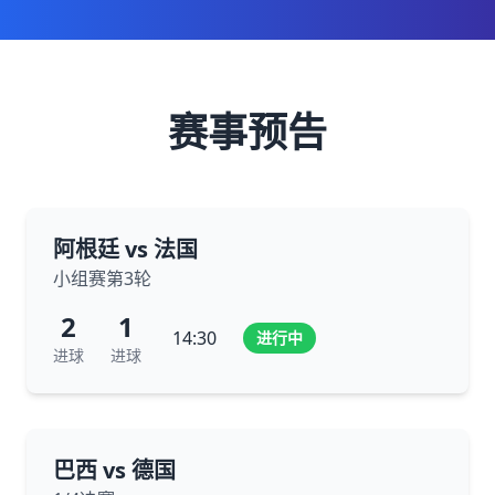
赛事预告
阿根廷 vs 法国
小组赛第3轮
2
1
14:30
进行中
进球
进球
巴西 vs 德国