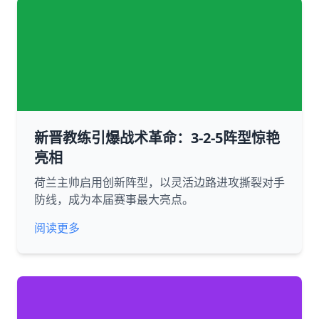
新晋教练引爆战术革命：3-2-5阵型惊艳
亮相
荷兰主帅启用创新阵型，以灵活边路进攻撕裂对手
防线，成为本届赛事最大亮点。
阅读更多