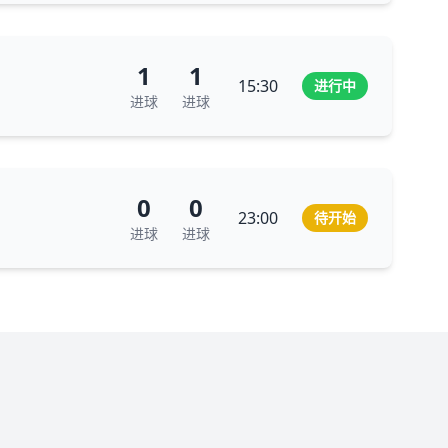
1
1
15:30
进行中
进球
进球
0
0
23:00
待开始
进球
进球