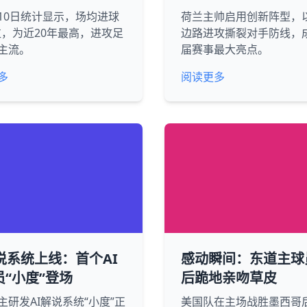
10日统计显示，场均进球
荷兰主帅启用创新阵型，
2粒，为近20年最高，进攻足
边路进攻撕裂对手防线，
主流。
届赛事最大亮点。
多
阅读更多
说系统上线：首个AI
感动瞬间：东道主球
员“小度”登场
后跪地亲吻草皮
主研发AI解说系统“小度”正
美国队在主场战胜墨西哥