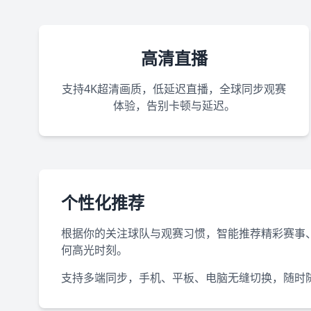
高清直播
支持4K超清画质，低延迟直播，全球同步观赛
体验，告别卡顿与延迟。
个性化推荐
根据你的关注球队与观赛习惯，智能推荐精彩赛事
何高光时刻。
支持多端同步，手机、平板、电脑无缝切换，随时