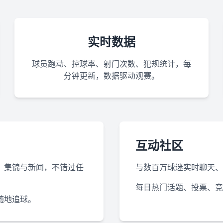
实时数据
球员跑动、控球率、射门次数、犯规统计，每
分钟更新，数据驱动观赛。
互动社区
、集锦与新闻，不错过任
与数百万球迷实时聊天、
每日热门话题、投票、竞
随地追球。