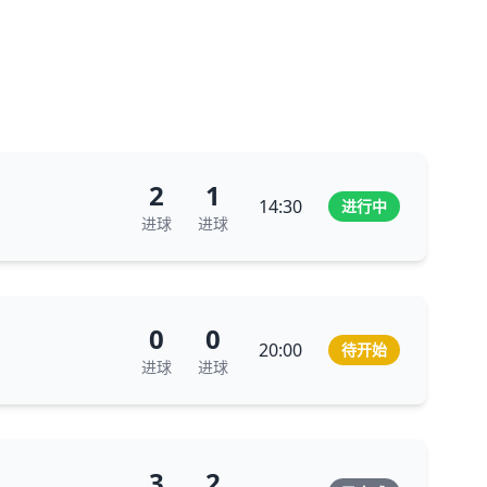
2
1
14:30
进行中
进球
进球
0
0
20:00
待开始
进球
进球
3
2