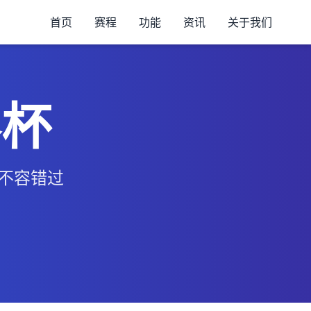
首页
赛程
功能
资讯
关于我们
界杯
、不容错过