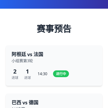
赛事预告
阿根廷 vs 法国
小组赛第3轮
2
1
14:30
进行中
进球
进球
巴西 vs 德国