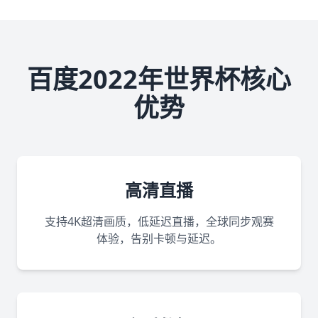
百度2022年世界杯核心
优势
高清直播
支持4K超清画质，低延迟直播，全球同步观赛
体验，告别卡顿与延迟。