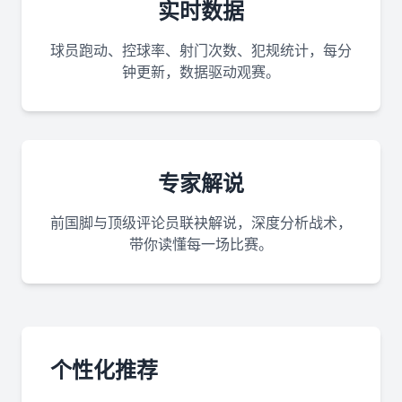
实时数据
球员跑动、控球率、射门次数、犯规统计，每分
钟更新，数据驱动观赛。
专家解说
前国脚与顶级评论员联袂解说，深度分析战术，
带你读懂每一场比赛。
个性化推荐