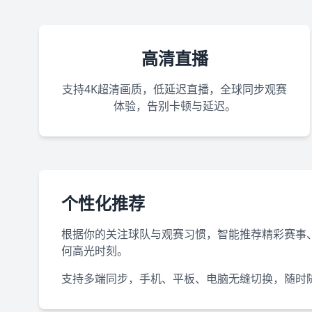
高清直播
支持4K超清画质，低延迟直播，全球同步观赛
体验，告别卡顿与延迟。
个性化推荐
根据你的关注球队与观赛习惯，智能推荐精彩赛事
何高光时刻。
支持多端同步，手机、平板、电脑无缝切换，随时