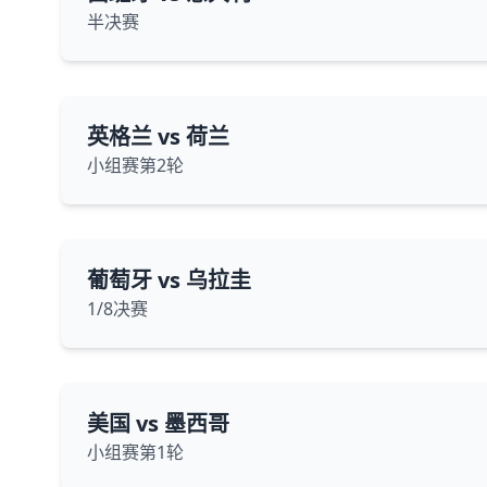
半决赛
英格兰 vs 荷兰
小组赛第2轮
葡萄牙 vs 乌拉圭
1/8决赛
美国 vs 墨西哥
小组赛第1轮