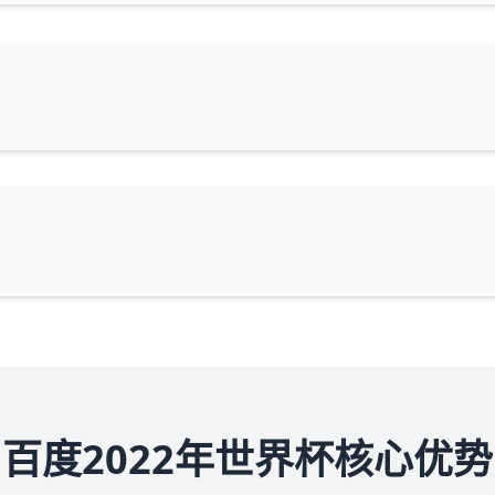
百度2022年世界杯核心优势