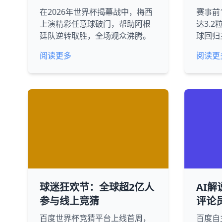
在2026年世界杯揭幕战中，梅西
赛事前
上演精彩任意球破门，帮助阿根
达3.
廷队逆转取胜，全场观众沸腾。
球回归
阅读更多
阅读更
球迷狂欢节：全球超2亿人
AI解
参与线上竞猜
评论
百度世界杯竞猜平台上线首周，
百度自