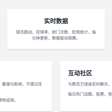
实时数据
球员跑动、控球率、射门次数、犯规统计，每
分钟更新，数据驱动观赛。
互动社区
、集锦与新闻，不错过任
与数百万球迷实时聊天、
每日热门话题、投票、竞
随地追球。