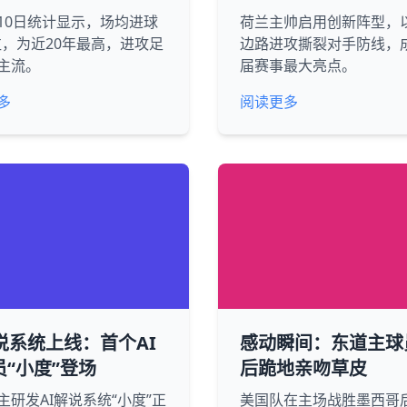
10日统计显示，场均进球
荷兰主帅启用创新阵型，
2粒，为近20年最高，进攻足
边路进攻撕裂对手防线，
主流。
届赛事最大亮点。
多
阅读更多
说系统上线：首个AI
感动瞬间：东道主球
员“小度”登场
后跪地亲吻草皮
主研发AI解说系统“小度”正
美国队在主场战胜墨西哥