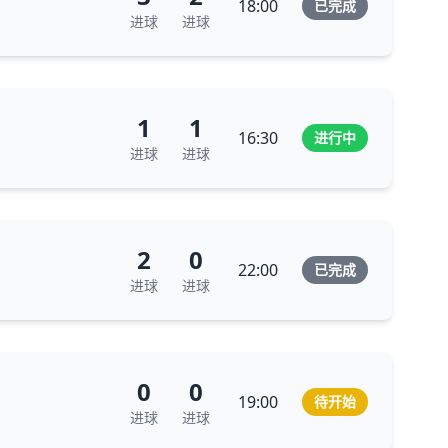
18:00
已完成
进球
进球
1
1
16:30
进行中
进球
进球
2
0
22:00
已完成
进球
进球
0
0
19:00
待开始
进球
进球