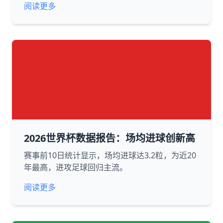
阅读更多
2026世界杯数据报告：场均进球创新高
赛事前10日统计显示，场均进球达3.2粒，为近20
年最高，进攻足球回归主流。
阅读更多