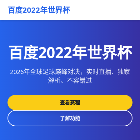
百度2022年世界杯
百度2022年世界杯
2026年全球足球巅峰对决，实时直播、独家
解析、不容错过
查看赛程
了解功能