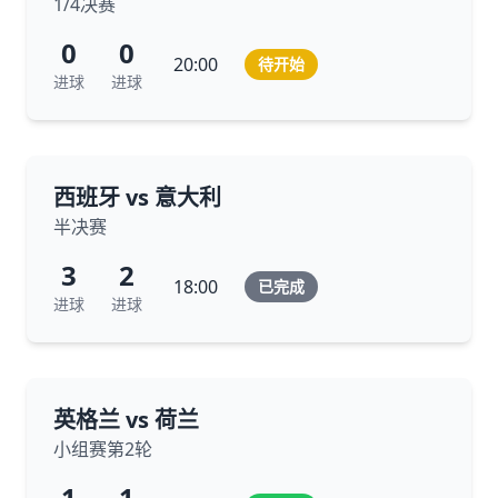
1/4决赛
0
0
20:00
待开始
进球
进球
西班牙 vs 意大利
半决赛
3
2
18:00
已完成
进球
进球
英格兰 vs 荷兰
小组赛第2轮
1
1