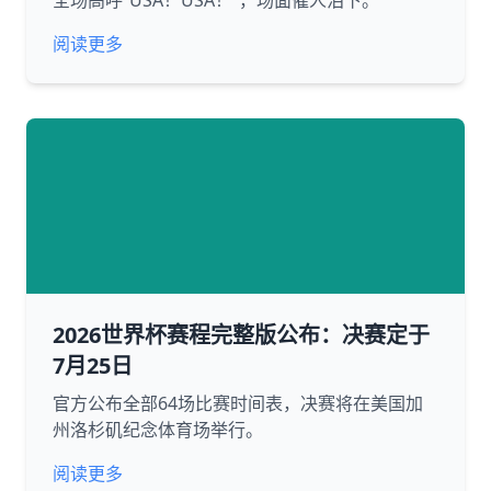
全场高呼“USA！USA！”，场面催人泪下。
阅读更多
2026世界杯赛程完整版公布：决赛定于
7月25日
官方公布全部64场比赛时间表，决赛将在美国加
州洛杉矶纪念体育场举行。
阅读更多