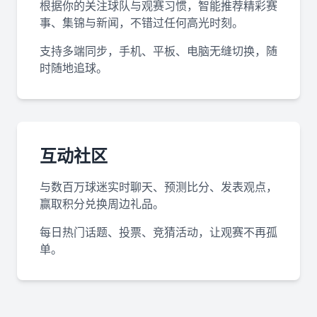
根据你的关注球队与观赛习惯，智能推荐精彩赛
事、集锦与新闻，不错过任何高光时刻。
支持多端同步，手机、平板、电脑无缝切换，随
时随地追球。
互动社区
与数百万球迷实时聊天、预测比分、发表观点，
赢取积分兑换周边礼品。
每日热门话题、投票、竞猜活动，让观赛不再孤
单。