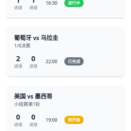
16:30
进行中
进球
进球
葡萄牙 vs 乌拉圭
1/8决赛
2
0
22:00
已完成
进球
进球
美国 vs 墨西哥
小组赛第1轮
0
0
19:00
待开始
进球
进球