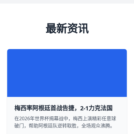
最新资讯
梅西率阿根廷首战告捷，2-1力克法国
在2026年世界杯揭幕战中，梅西上演精彩任意球
破门，帮助阿根廷队逆转取胜，全场观众沸腾。